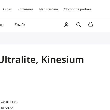
O nás
Prihlásenie
Napíšte nám
Obchodné podmienky
og
Značky
Kontakt
ltralite, Kinesium
čka:
KELLYS
KLS872