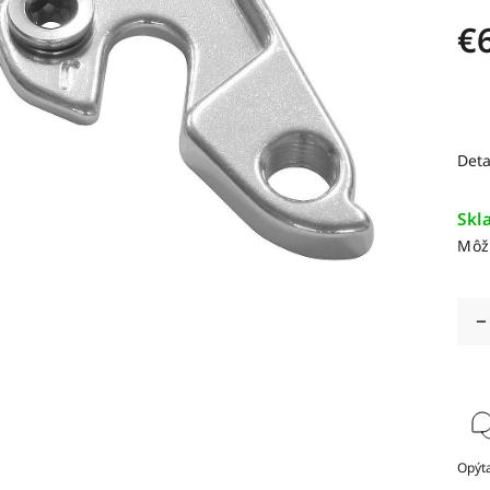
€
Deta
Skl
Môž
Opýta