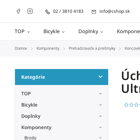
02 / 3810 4183
info@cshop.sk
TOP
Bicykle
Doplnky
Kompone
Domov
Komponenty
Prehadzovače a prešmyky
Koncovk
/
/
/
Úch
Kategórie
Ult
TOP
Bicykle
Doplnky
Komponenty
Brzdy