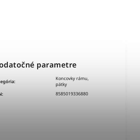
odatočné parametre
Koncovky rámu,
tegória
:
pätky
8585019336880
N
: