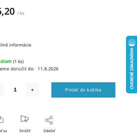
6,20
/ ks
ilné informácie
adom
(1 ks)
eme doručiť do:
11.8.2026
Pridať do košíka
ť sa
Strážiť
Zdieľať