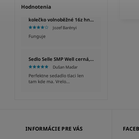
Hodnotenia
kolečko volnoběžné 16z hnědé
Jozef Barényi
Funguje
Sedlo Selle SMP Well cerná, Unisex, 280x144mm, 280g
Dušan Maďar
Perfektne sedadlo tlaci len
tam kde ma. Vrelo...
INFORMÁCIE PRE VÁS
FACE