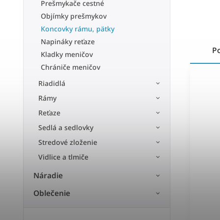
Prešmykače cestné
Objímky prešmykov
Koncovky rámu, pätky
Napináky reťaze
P
Kladky meničov
Chrániče meničov
Riadidlá
Rámy
Reťaze
Sedlá a sedlovky
Stredové zloženie
Vidlice a tlmiče
Náradie
Oblečenie