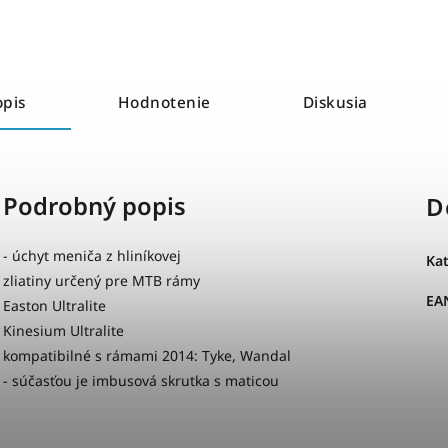
opis
Hodnotenie
Diskusia
Podrobný popis
D
- úchyt meniča z hliníkovej
Ka
zliatiny určený pre MTB rámy
EA
Easton Ultralite
Kinesium Ultralite
kompatibilné s rámami 2014: Tyke, Wandal
- súčasťou je imbusová skrutka s maticou