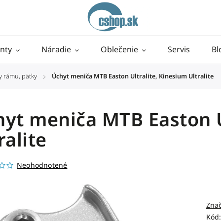
nty
Náradie
Oblečenie
Servis
Bl
y rámu, pätky
Úchyt meniča MTB Easton Ultralite, Kinesium Ultralite
/
yt meniča MTB Easton U
ralite
Neohodnotené
Zna
Kód: