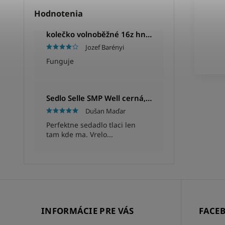
Hodnotenia
kolečko volnoběžné 16z hnědé
Jozef Barényi
Funguje
Sedlo Selle SMP Well cerná, Unisex, 280x144mm, 280g
Dušan Maďar
Perfektne sedadlo tlaci len
tam kde ma. Vrelo...
INFORMÁCIE PRE VÁS
FACE