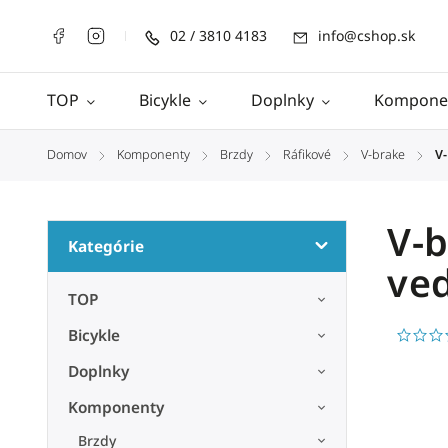
02 / 3810 4183
info@cshop.sk
TOP
Bicykle
Doplnky
Kompone
Domov
Komponenty
Brzdy
Ráfikové
V-brake
V-
/
/
/
/
/
V-b
Kategórie
ve
TOP
Bicykle
Doplnky
Komponenty
Brzdy