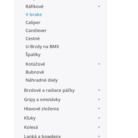
Ráfikové
V-brake
Caliper
Cantilever
Cestné
U-Brzdy na BMX
Špalíky
Kotúčové
Bubnové
Náhradné diely
Brzdové a radiace páčky
Gripy a omotávky
Hlavové zloženia
Kľuky
Kolesá
Lanká a bowdeny