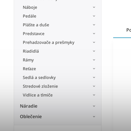
Náboje
Pedále
Plášte a duše
P
Predstavce
Prehadzovače a prešmyky
Riadidlá
Rámy
Reťaze
Sedlá a sedlovky
Stredové zloženie
Vidlice a tlmiče
Náradie
Oblečenie