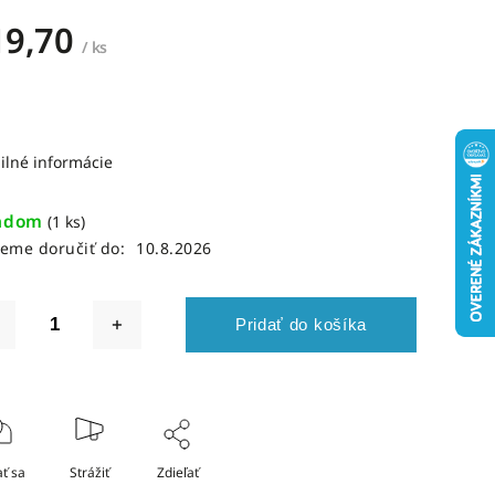
19,70
/ ks
ilné informácie
adom
(1 ks)
eme doručiť do:
10.8.2026
Pridať do košíka
ť sa
Strážiť
Zdieľať