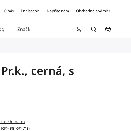
O nás
Prihlásenie
Napíšte nám
Obchodné podmienky
og
Značky
Kontakt
r.k., cerná, s
čka:
Shimano
BP2090332710