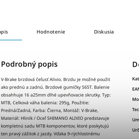
opis
Hodnotenie
Diskusia
Podrobný popis
D
Ka
V-Brake brzdová čeľusť Alivio. Brzdu je možné použit
ako prednú a zadnú. Brzdové gumičky S65T. Balenie
EA
obsahhuje 16 a25mm dlhé upevňovacie skrutky. Typ:
Mo
MTB, Celková váha balenia: 295g, Použitie:
Te
Predná/Zadná, Farba: Čierna, Montáž: V-Brake,
Materiál: Hliník / Oceľ SHIMANO ALIVIO predstavuje
Um
kompletnú sadu MTB komponentov, ktoré poskytujú
Urč
ten pravý zážitok z jazdy. Vďaka 9-rýchlostnému