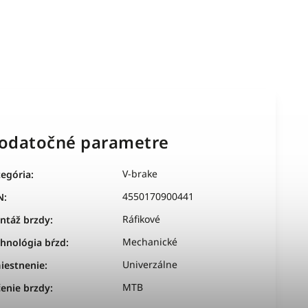
odatočné parametre
V-brake
tegória
:
4550170900441
N
:
Ráfikové
ntáž brzdy
:
Mechanické
chnológia bŕzd
:
Univerzálne
iestnenie
:
MTB
enie brzdy
: