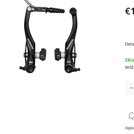
€
Deta
Skl
Môž
Opýta