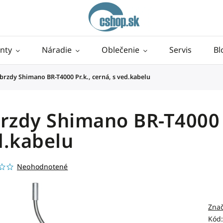
nty
Náradie
Oblečenie
Servis
Bl
brzdy Shimano BR-T4000 Pr.k., cerná, s ved.kabelu
rzdy Shimano BR-T4000 P
d.kabelu
Neohodnotené
Zna
Kód: