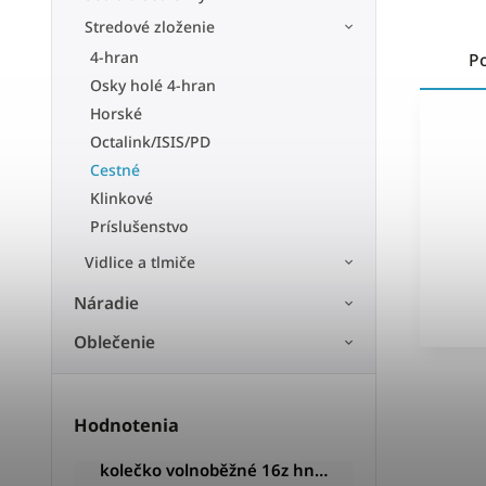
Stredové zloženie
4-hran
P
Osky holé 4-hran
Horské
Octalink/ISIS/PD
Cestné
Klinkové
Príslušenstvo
Vidlice a tlmiče
Náradie
Oblečenie
Hodnotenia
kolečko volnoběžné 16z hnědé