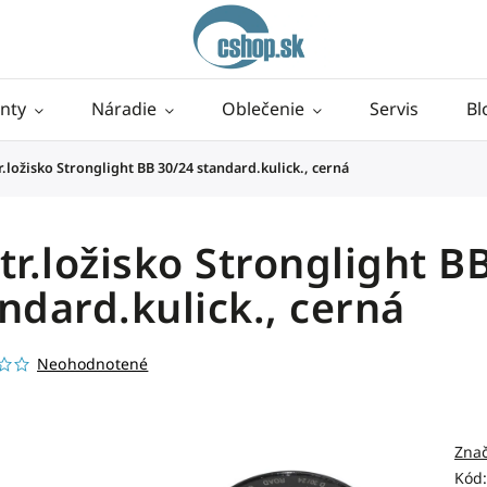
nty
Náradie
Oblečenie
Servis
Bl
r.ložisko Stronglight BB 30/24 standard.kulick., cerná
tr.ložisko Stronglight B
ndard.kulick., cerná
Neohodnotené
Zna
Kód: