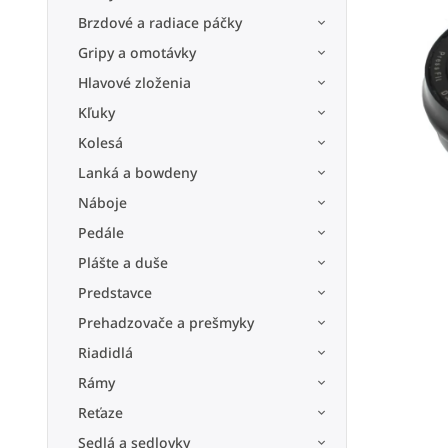
Brzdové a radiace páčky
Gripy a omotávky
Hlavové zloženia
Kľuky
Kolesá
Lanká a bowdeny
Náboje
Pedále
Plášte a duše
Predstavce
Prehadzovače a prešmyky
Riadidlá
Rámy
Reťaze
Sedlá a sedlovky