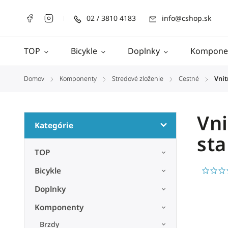
02 / 3810 4183
info@cshop.sk
TOP
Bicykle
Doplnky
Kompone
Domov
Komponenty
Stredové zloženie
Cestné
Vnit
/
/
/
/
Vni
Kategórie
sta
TOP
Bicykle
Doplnky
Komponenty
Brzdy