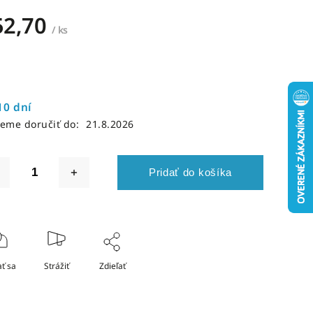
52,70
/ ks
10 dní
eme doručiť do:
21.8.2026
Pridať do košíka
ť sa
Strážiť
Zdieľať