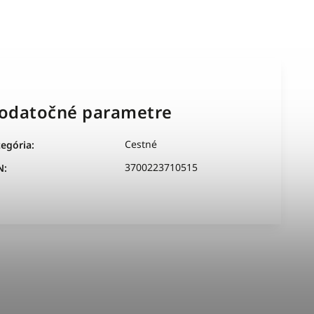
odatočné parametre
Cestné
tegória
:
3700223710515
N
: