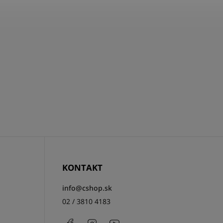
KONTAKT
info
@
cshop.sk
02 / 3810 4183
Facebook
Instagram
http://www.youtube.com/csh