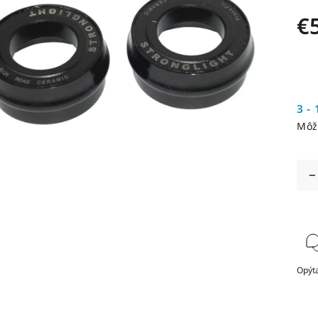
€
3 - 
Môž
Opýta