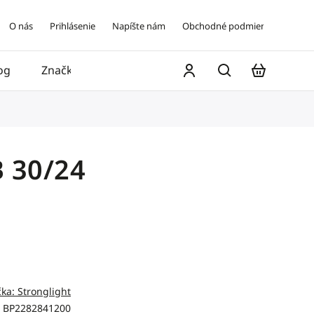
O nás
Prihlásenie
Napíšte nám
Obchodné podmienky
og
Značky
Kontakt
B 30/24
čka:
Stronglight
BP2282841200