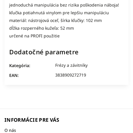
jednoduchá manipulácia bez rizika poškodenia náboja!

kľučka potiahnutá vinylom pre lepšiu manipuláciu

materiál: nástrojová oceľ, šírka kľučky: 102 mm

dĺžka rozperného kužeľa: 52 mm

určené na PROFI použitie
Dodatočné parametre
Frézy a závitníky
Kategória
:
3838909272719
EAN
:
INFORMÁCIE PRE VÁS
O nás