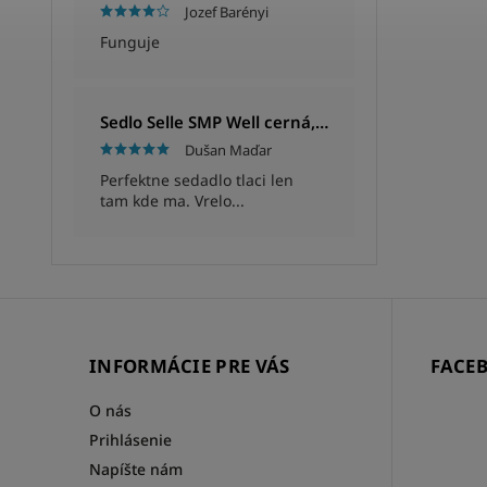
Jozef Barényi
Funguje
Sedlo Selle SMP Well cerná, Unisex, 280x144mm, 280g
Dušan Maďar
Perfektne sedadlo tlaci len
tam kde ma. Vrelo...
INFORMÁCIE PRE VÁS
FACE
O nás
Prihlásenie
Napíšte nám