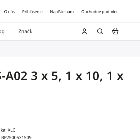
O nás
Prihlásenie
Napíšte nám
Obchodné podmienky
og
Značky
Kontakt
02 3 x 5, 1 x 10, 1 x
čka:
XLC
BP2500531509