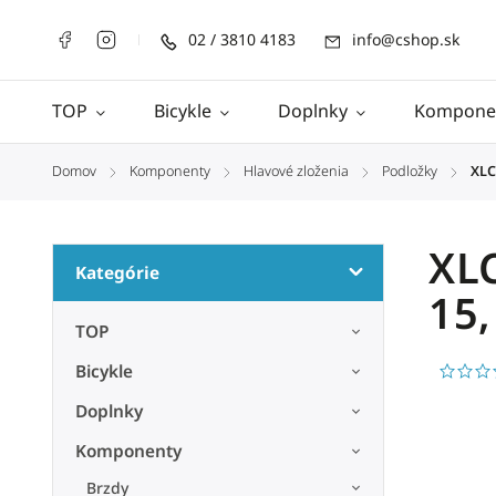
02 / 3810 4183
info@cshop.sk
TOP
Bicykle
Doplnky
Kompone
Domov
Komponenty
Hlavové zloženia
Podložky
XLC
/
/
/
/
XLC
Kategórie
15,
TOP
Bicykle
Doplnky
Komponenty
Brzdy