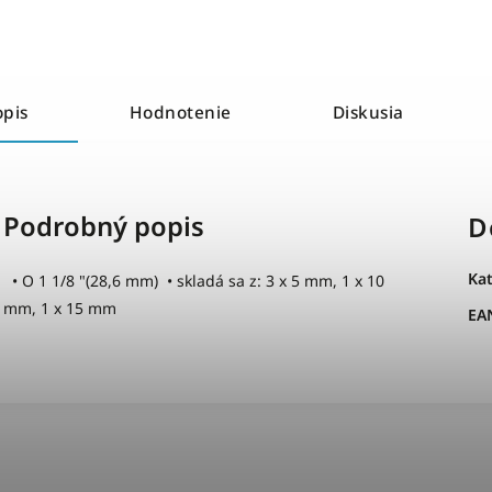
opis
Hodnotenie
Diskusia
Podrobný popis
D
Ka
• O 1 1/8 "(28,6 mm) • skladá sa z: 3 x 5 mm, 1 x 10
mm, 1 x 15 mm
EA