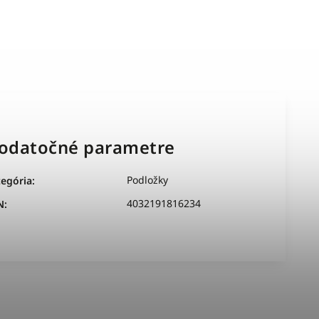
odatočné parametre
Podložky
tegória
:
4032191816234
N
: