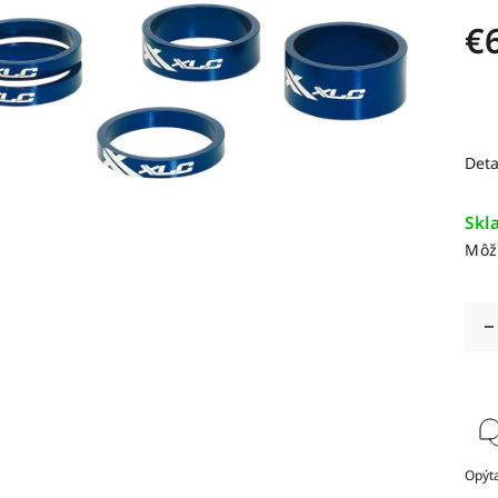
€
Deta
Skl
Môž
Opýta