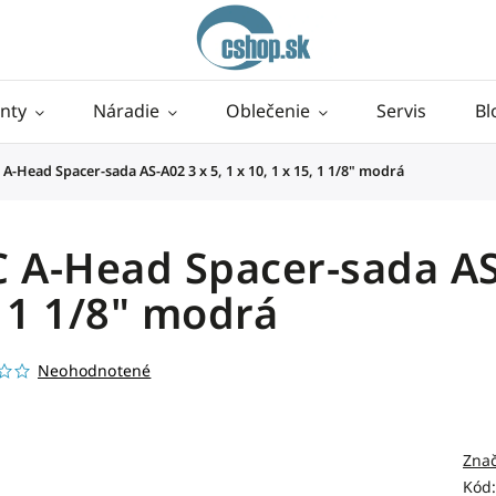
nty
Náradie
Oblečenie
Servis
Bl
 A-Head Spacer-sada AS-A02 3 x 5, 1 x 10, 1 x 15, 1 1/8" modrá
 A-Head Spacer-sada AS-A
 1 1/8" modrá
Neohodnotené
Zna
Kód: