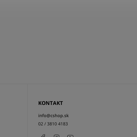
KONTAKT
info
@
cshop.sk
02 / 3810 4183
Facebook
Instagram
http://www.youtube.com/csh