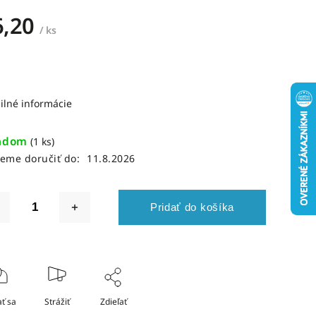
6,20
/ ks
ilné informácie
adom
(1 ks)
eme doručiť do:
11.8.2026
Pridať do košíka
ť sa
Strážiť
Zdieľať