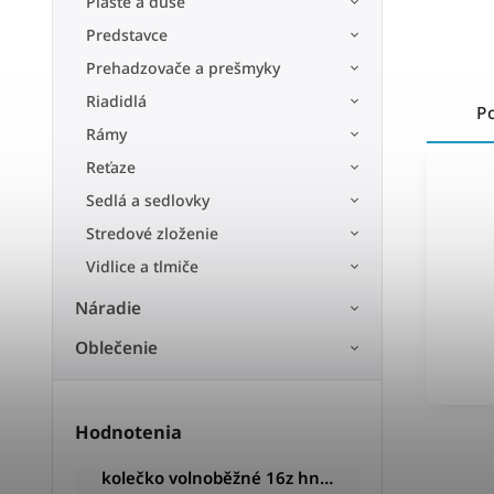
Plášte a duše
Predstavce
Prehadzovače a prešmyky
Riadidlá
P
Rámy
Reťaze
Sedlá a sedlovky
Stredové zloženie
Vidlice a tlmiče
Náradie
Oblečenie
Hodnotenia
kolečko volnoběžné 16z hnědé