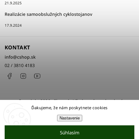
21.9.2025
Realizácie samoobslužných cyklostojanov
17.9.2024
KONTAKT
info
@
cshop.sk
02 / 3810 4183
Facebook
Instagram
http://www.youtube.com/cshopsk
Copyright 2026
cShop.sk
. Všetky práva vyhradené.
Ďakujeme, že nám poskytnete cookies
Upraviť nastavenie cookies
Nastavenie
Grafický návrh vytvořil a nakódoval
Shoptak.cz
Súhlasím
Vytvoril Shoptet