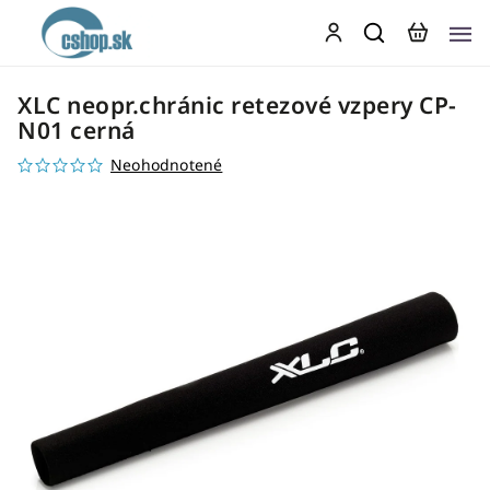
XLC neopr.chránic retezové vzpery CP-
N01 cerná
Neohodnotené