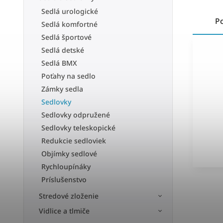
Sedlá urologické
P
Sedlá komfortné
Sedlá športové
Sedlá detské
Sedlá BMX
Poťahy na sedlo
Zámky sedla
Sedlovky
Sedlovky odpružené
Sedlovky teleskopické
Redukcie sedloviek
Objímky sedlové
Rychloupínáky
Príslušenstvo
Stredové zloženie
Vidlice a tlmiče