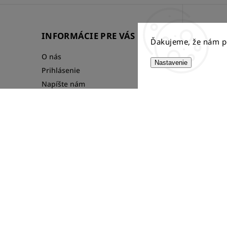
INFORMÁCIE PRE VÁS
FACE
Ďakujeme, že nám p
O nás
Nastavenie
Prihlásenie
Napíšte nám
Obchodné podmienky
Copyright 2026
cShop.sk
. Všetky práva vyhradené.
Upraviť nastavenie cookies