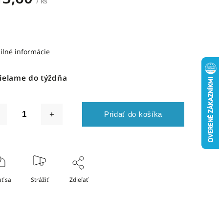
/ ks
ilné informácie
ielame do týždňa
Pridať do košíka
ť sa
Strážiť
Zdieľať