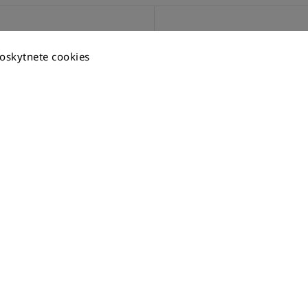
BOOK
BLOG
oskytnete cookies
Devín pre všetkých 2025
4.3.2026
10 zaujímavostí o bicykloch
21.9.2025
Realizácie samoobslužných
cyklostojanov
17.9.2024