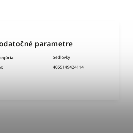
odatočné parametre
Sedlovky
tegória
:
4055149424114
N
: