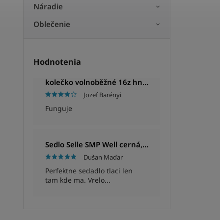
Náradie
Oblečenie
Hodnotenia
kolečko volnoběžné 16z hnědé
Jozef Barényi
Funguje
Sedlo Selle SMP Well cerná, Unisex, 280x144mm, 280g
Dušan Maďar
Perfektne sedadlo tlaci len
tam kde ma. Vrelo...