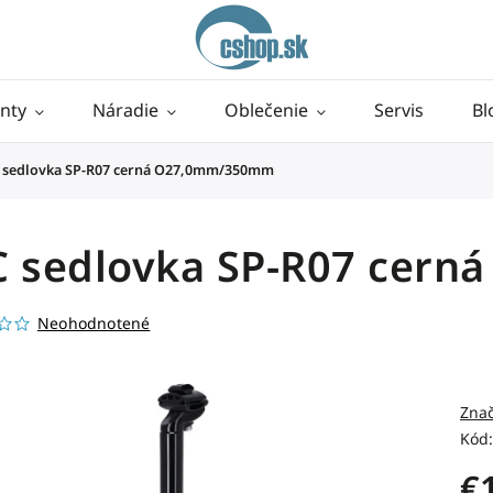
nty
Náradie
Oblečenie
Servis
Bl
 sedlovka SP-R07 cerná O27,0mm/350mm
C sedlovka SP-R07 cer
Neohodnotené
Zna
Kód:
€