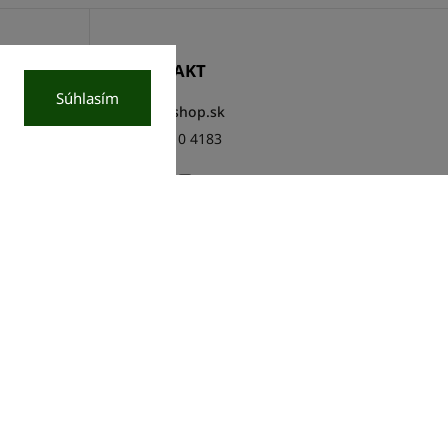
KONTAKT
Súhlasím
info
@
cshop.sk
02 / 3810 4183
Facebook
Instagram
http://www.youtube.com/csh
Vytvoril Shoptet