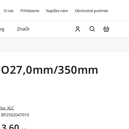
O nás
Prihlásenie
Napíšte nám
Obchodné podmienky
og
Značky
Kontakt
ná O27,0mm/350mm
čka:
XLC
BP2502047010
13,60