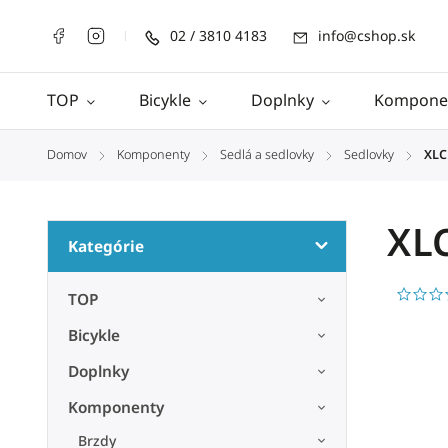
02 / 3810 4183
info@cshop.sk
TOP
Bicykle
Doplnky
Kompone
Domov
Komponenty
Sedlá a sedlovky
Sedlovky
XLC
/
/
/
/
XL
Kategórie
TOP
Bicykle
Doplnky
Komponenty
Brzdy