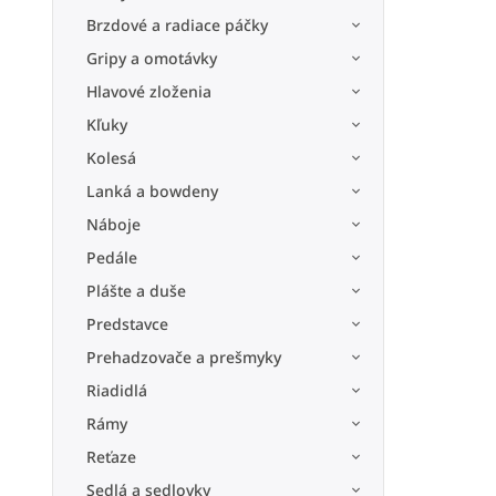
Brzdové a radiace páčky
Gripy a omotávky
Hlavové zloženia
Kľuky
Kolesá
Lanká a bowdeny
Náboje
Pedále
Plášte a duše
Predstavce
Prehadzovače a prešmyky
Riadidlá
Rámy
Reťaze
Sedlá a sedlovky