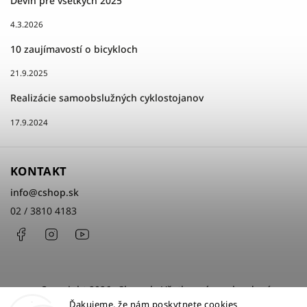
Devín pre všetkých 2025
4.3.2026
10 zaujímavostí o bicykloch
21.9.2025
Realizácie samoobslužných cyklostojanov
17.9.2024
KONTAKT
info
@
cshop.sk
02 / 3810 4183
Facebook
Instagram
http://www.youtube.com/cshopsk
Copyright 2026
cShop.sk
. Všetky práva vyhradené.
Ďakujeme, že nám poskytnete cookies