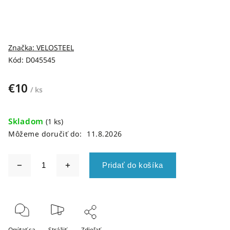
Značka:
VELOSTEEL
Kód:
D045545
€10
/ ks
Skladom
(1 ks)
Môžeme doručiť do:
11.8.2026
Pridať do košíka
Opýtať sa
Strážiť
Zdieľať