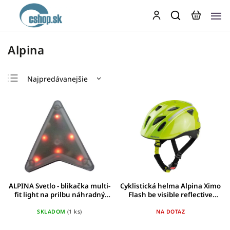
Alpina
Najpredávanejšie
Najlacnejšie
Najdrahšie
Abecedne
ALPINA Svetlo - blikačka multi-
Cyklistická helma Alpina Ximo
fit light na prilbu náhradný
Flash be visible reflective
diel
vel.49-54cm
SKLADOM
(1 ks)
NA DOTAZ