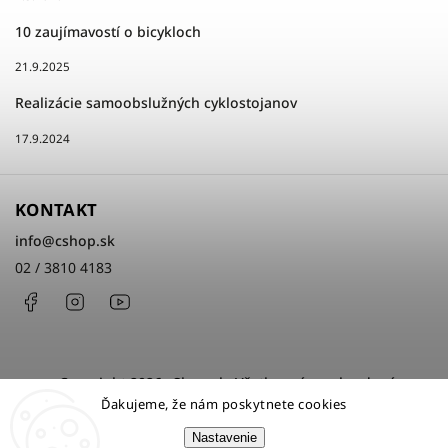
10 zaujímavostí o bicykloch
21.9.2025
Realizácie samoobslužných cyklostojanov
17.9.2024
KONTAKT
info
@
cshop.sk
02 / 3810 4183
Facebook
Instagram
http://www.youtube.com/cshopsk
Copyright 2026
cShop.sk
. Všetky práva vyhradené.
Ďakujeme, že nám poskytnete cookies
Upraviť nastavenie cookies
Nastavenie