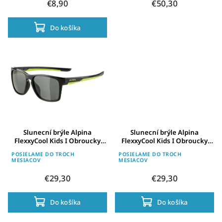
€8,90
€50,30
Do košíka
Slunecní brýle Alpina
Slunecní brýle Alpina
FlexxyCool Kids I Obroucky
FlexxyCool Kids I Obroucky
cerná-neon sklo cerná
cerná-cyan sklo modrá zrcadl.
POSIELAME DO TROCH
POSIELAME DO TROCH
MESIACOV
MESIACOV
€29,30
€29,30
Do košíka
Do košíka