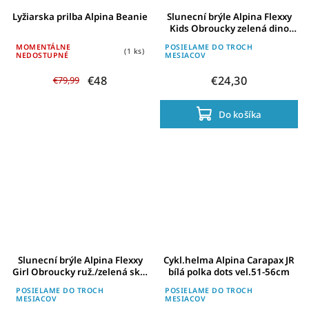
Lyžiarska prilba Alpina Beanie
Slunecní brýle Alpina Flexxy
Kids Obroucky zelená dino
Skla cerná zrcad.S3
MOMENTÁLNE
POSIELAME DO TROCH
(1 ks)
NEDOSTUPNÉ
MESIACOV
€48
€24,30
€79,99
Do košíka
Slunecní brýle Alpina Flexxy
Cykl.helma Alpina Carapax JR
Girl Obroucky ruž./zelená skla
bílá polka dots vel.51-56cm
cerná S3
POSIELAME DO TROCH
POSIELAME DO TROCH
MESIACOV
MESIACOV