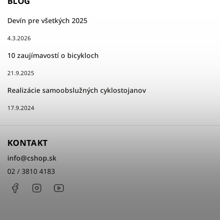
BLOG
Devín pre všetkých 2025
4.3.2026
10 zaujímavostí o bicykloch
21.9.2025
Realizácie samoobslužných cyklostojanov
17.9.2024
KONTAKT
info
@
cshop.sk
02 / 3810 4183
Facebook
Instagram
http://www.youtube.com/cshopsk