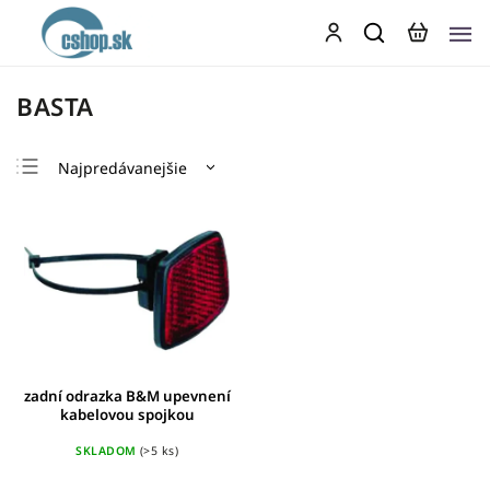
BASTA
Najpredávanejšie
Najlacnejšie
Najdrahšie
Abecedne
zadní odrazka B&M upevnení
kabelovou spojkou
SKLADOM
(>5 ks)