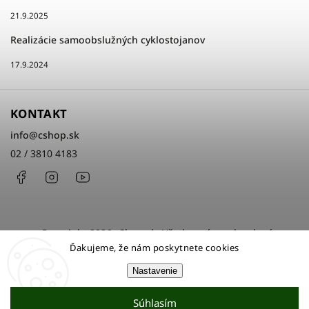
21.9.2025
Realizácie samoobslužných cyklostojanov
17.9.2024
KONTAKT
info
@
cshop.sk
02 / 3810 4183
Facebook
Instagram
http://www.youtube.com/cshopsk
Copyright 2026
cShop.sk
. Všetky práva vyhradené.
Ďakujeme, že nám poskytnete cookies
Upraviť nastavenie cookies
Nastavenie
Grafický návrh vytvořil a nakódoval
Shoptak.cz
Súhlasím
Vytvoril Shoptet