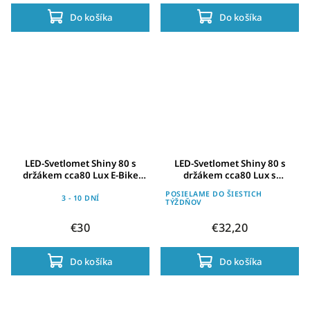
Do košíka
Do košíka
LED-Svetlomet Shiny 80 s
LED-Svetlomet Shiny 80 s
držákem cca80 Lux E-Bike
držákem cca80 Lux s
verze
parkovacím svetlem
POSIELAME DO ŠIESTICH
3 - 10 DNÍ
TÝŽDŇOV
€30
€32,20
Do košíka
Do košíka