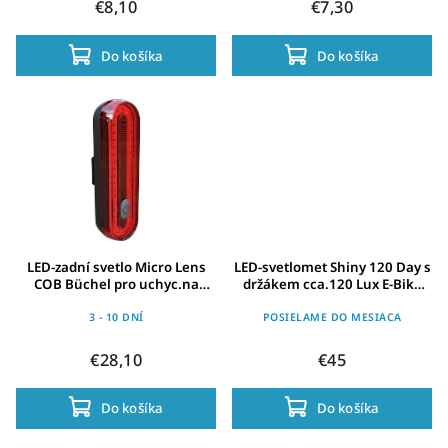
€8,10
€7,30
Do košíka
Do košíka
LED-zadní svetlo Micro Lens
LED-svetlomet Shiny 120 Day s
COB Büchel pro uchyc.na
držákem cca.120 Lux E-Bike
sedlovku., Stop-Tech
Verze
3 - 10 DNÍ
POSIELAME DO MESIACA
€28,10
€45
Do košíka
Do košíka