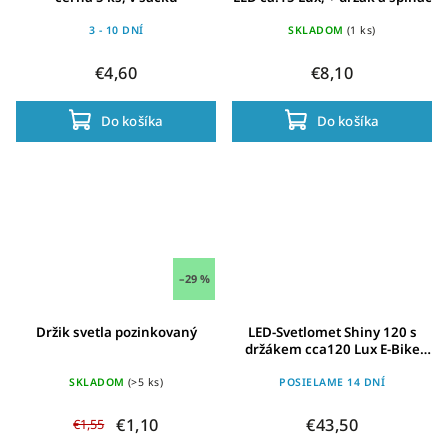
3 - 10 DNÍ
SKLADOM
(1 ks)
€4,60
€8,10
Do košíka
Do košíka
–29 %
Držik svetla pozinkovaný
LED-Svetlomet Shiny 120 s
držákem cca120 Lux E-Bike
verze
SKLADOM
(>5 ks)
POSIELAME 14 DNÍ
€1,10
€43,50
€1,55