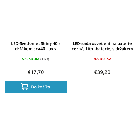
LED-Svetlomet Shiny 40 s
LED-sada osvetlení na baterie
držákem cca40 Lux s
cerná, Lith.-baterie, s držákem
parkovacím svetlem
SKLADOM
(1 ks)
NA DOTAZ
€17,70
€39,20
Do košíka