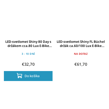
LED-svetlomet Shiny 80 Day s
LED-svetlomet Shiny FL Büchel
držákem cca.80 Lux E-Bike
držák ca.60/100 Lux E-Bike
Verze
Version
3 - 10 DNÍ
NA DOTAZ
€32,70
€61,70
Do košíka