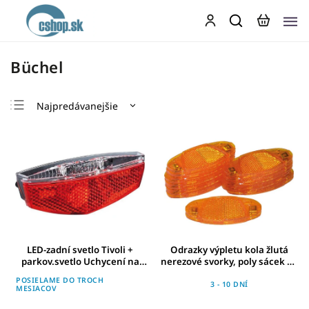
Büchel
Najpredávanejšie
Najlacnejšie
Najdrahšie
Abecedne
LED-zadní svetlo Tivoli +
Odrazky výpletu kola žlutá
parkov.svetlo Uchycení na
nerezové svorky, poly sácek 10
nosic zavazadel 50-80 mm
ks
POSIELAME DO TROCH
3 - 10 DNÍ
MESIACOV