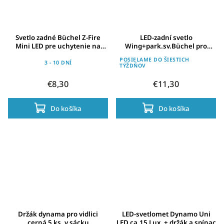
Svetlo zadné Büchel Z-Fire
LED-zadní svetlo
Mini LED pre uchytenie na
Wing+park.sv.Büchel pro
blatník, na dynamo
uchyc.na nosic, E-Version
POSIELAME DO ŠIESTICH
3 - 10 DNÍ
TÝŽDŇOV
€8,30
€11,30
Do košíka
Do košíka
Držák dynama pro vidlici
LED-svetlomet Dynamo Uni
cerná 5 ks, v sácku
LED ca.15 Lux, + držák a spínac