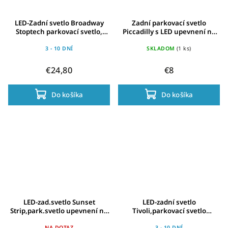
LED-Zadní svetlo Broadway
Zadní parkovací svetlo
Stoptech parkovací svetlo,
Piccadilly s LED upevnení na
upevnení na nosic
nosic E-Bike verze 6-48V
3 - 10 DNÍ
SKLADOM
(1 ks)
€24,80
€8
Do košíka
Do košíka
LED-zad.svetlo Sunset
LED-zadní svetlo
Strip,park.svetlo upevnení na
Tivoli,parkovací svetlo
nosic
upevnení na nosic E-Bike-
NA DOTAZ
3 - 10 DNÍ