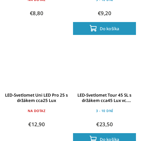
verze 6-48V
€8,80
€9,20
Do košíka
LED-Svetlomet Uni LED Pro 25 s
LED-Svetlomet Tour 45 SL s
držákem cca25 Lux
držákem cca45 Lux vc.
reflektoru
NA DOTAZ
3 - 10 DNÍ
€12,90
€23,50
Do košíka