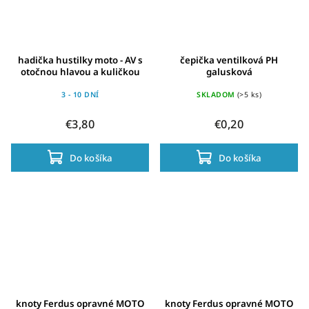
hadička hustilky moto - AV s
čepička ventilková PH
otočnou hlavou a kuličkou
galusková
3 - 10 DNÍ
SKLADOM
(>5 ks)
€3,80
€0,20
Do košíka
Do košíka
knoty Ferdus opravné MOTO
knoty Ferdus opravné MOTO