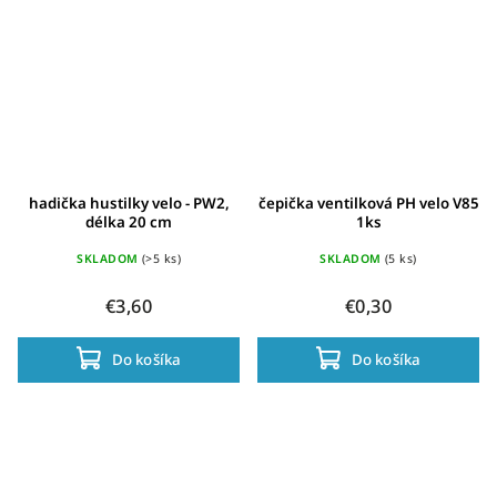
hadička hustilky velo - PW2,
čepička ventilková PH velo V85
délka 20 cm
1ks
SKLADOM
(>5 ks)
SKLADOM
(5 ks)
€3,60
€0,30
Do košíka
Do košíka