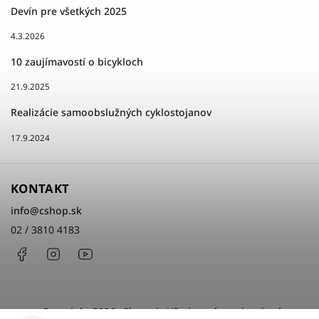
Devín pre všetkých 2025
4.3.2026
10 zaujímavostí o bicykloch
21.9.2025
Realizácie samoobslužných cyklostojanov
17.9.2024
KONTAKT
info
@
cshop.sk
02 / 3810 4183
Facebook
Instagram
http://www.youtube.com/cshopsk
Copyright 2026
cShop.sk
. Všetky práva vyhradené.