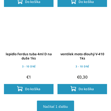
Do košíka
Do košíka
lepidlo Ferdus tuba 4ml D na
ventilek moto dlouhý V-410
duše 1ks
1ks
3 - 10 DNÍ
3 - 10 DNÍ
€1
€0,30
Do košíka
Do košíka
Načítať 1 ďalšiu