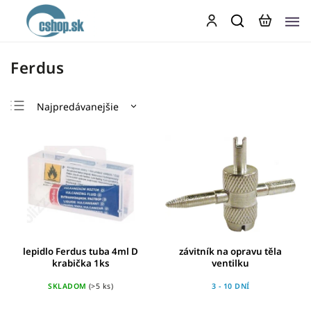
Ferdus
Najpredávanejšie
Najlacnejšie
Najdrahšie
Abecedne
lepidlo Ferdus tuba 4ml D
závitník na opravu těla
krabička 1ks
ventilku
SKLADOM
(>5 ks)
3 - 10 DNÍ