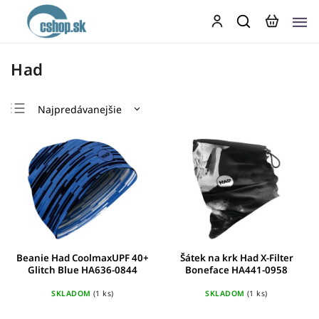
Had
Najpredávanejšie
Najlacnejšie
Najdrahšie
Abecedne
Beanie Had CoolmaxUPF 40+
Šátek na krk Had X-Filter
Glitch Blue HA636-0844
Boneface HA441-0958
SKLADOM
(1 ks)
SKLADOM
(1 ks)