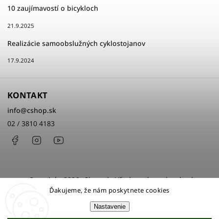
10 zaujímavostí o bicykloch
21.9.2025
Realizácie samoobslužných cyklostojanov
17.9.2024
KONTAKT
info
@
cshop.sk
02 / 3810 4183
Facebook
Instagram
http://www.youtube.com/cshopsk
Copyright 2026
cShop.sk
. Všetky práva vyhradené.
Ďakujeme, že nám poskytnete cookies
Upraviť nastavenie cookies
Nastavenie
Grafický návrh vytvořil a nakódoval
Shoptak.cz