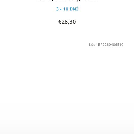
3 - 10 DNÍ
€28,30
Kód:
BP2260406510