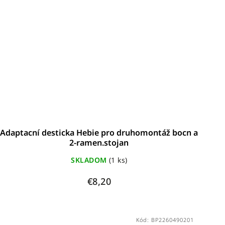
Adaptacní desticka Hebie pro druhomontáž bocn a
2-ramen.stojan
SKLADOM
(1 ks)
€8,20
Kód:
BP2260490201