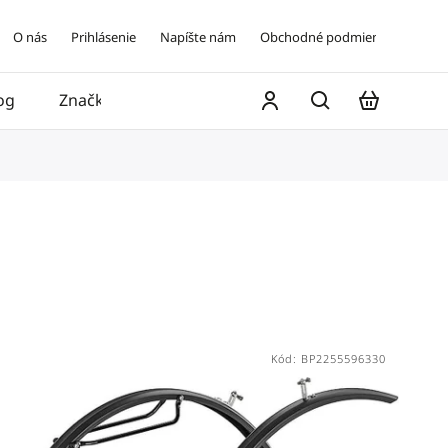
O nás
Prihlásenie
Napíšte nám
Obchodné podmienky
og
Značky
Kontakt
Kód:
BP2255596330