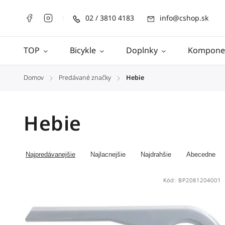
02 / 3810 4183
info@cshop.sk
TOP
Bicykle
Doplnky
Kompone
Domov
Predávané značky
Hebie
/
/
Hebie
Najpredávanejšie
Najlacnejšie
Najdrahšie
Abecedne
Kód:
BP2081204001