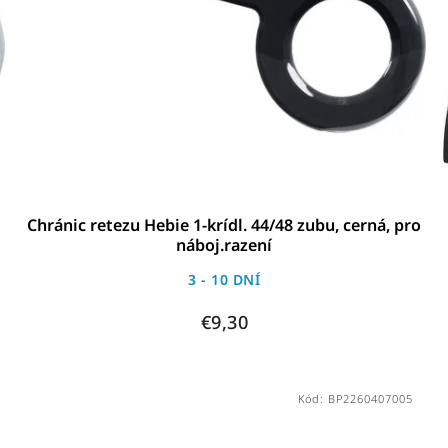
Chránic retezu Hebie 1-krídl. 44/48 zubu, cerná, pro
náboj.razení
3 - 10 DNÍ
€9,30
Kód:
BP2260407005