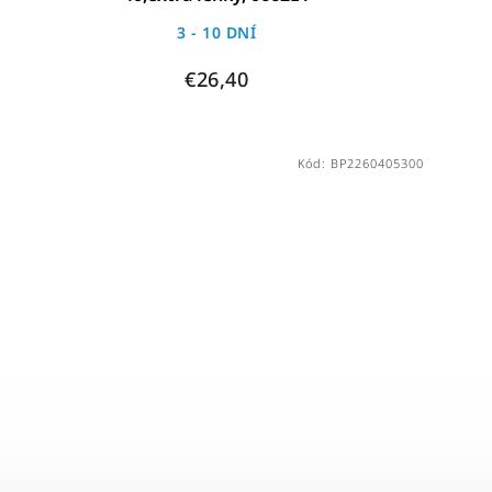
3 - 10 DNÍ
€26,40
Kód:
BP2260405300