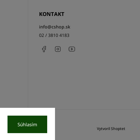
KONTAKT
info
@
cshop.sk
02 / 3810 4183
Facebook
Instagram
http://www.youtube.com/csh
Súhlasím
Vytvoril Shoptet