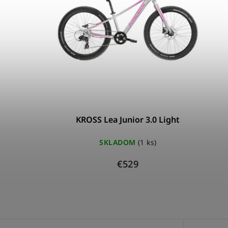
KROSS Lea Junior 3.0 Light
SKLADOM
(1 ks)
€529