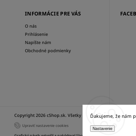
INFORMÁCIE PRE VÁS
FACE
O nás
Prihlásenie
Napíšte nám
Obchodné podmienky
Copyright 2026
cShop.sk
. Všetky práva vyhradené.
Ďakujeme, že nám p
Upraviť nastavenie cookies
Nastavenie
Grafický návrh vytvořil a nakódoval
Shoptak.cz