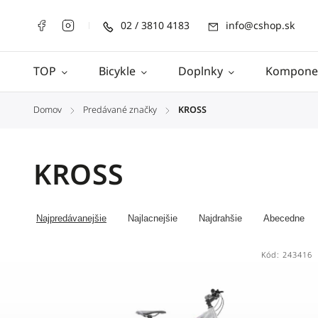
02 / 3810 4183
info@cshop.sk
TOP
Bicykle
Doplnky
Kompone
Domov
Predávané značky
KROSS
/
/
KROSS
Najpredávanejšie
Najlacnejšie
Najdrahšie
Abecedne
Kód:
243416