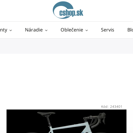
nty
Náradie
Oblečenie
Servis
Bl
Kód:
243401