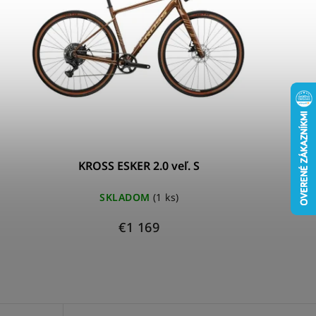
KROSS ESKER 2.0 veľ. S
SKLADOM
(1 ks)
€1 169