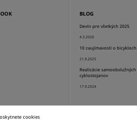
BOOK
BLOG
Devín pre všetkých 2025
4.3.2026
10 zaujímavostí o bicykloch
21.9.2025
Realizácie samoobslužných
cyklostojanov
17.9.2024
oskytnete cookies