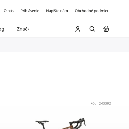
O nás
Prihlásenie
Napíšte nám
Obchodné podmienky
og
Značky
Kontakt
Kód:
243392