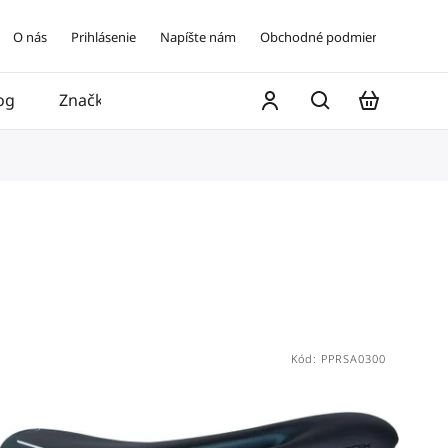
O nás
Prihlásenie
Napíšte nám
Obchodné podmienky
og
Značky
Kontakt
Kód:
PPRSA0300