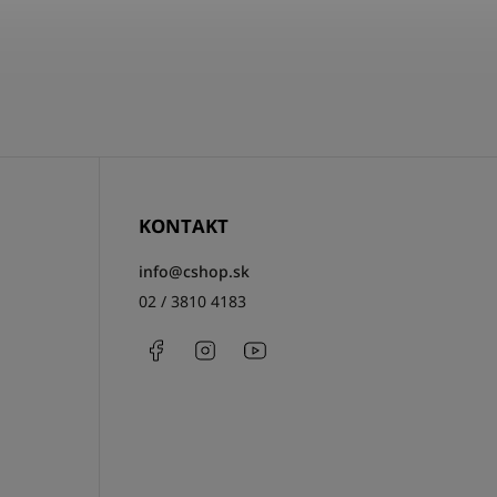
KONTAKT
info
@
cshop.sk
02 / 3810 4183
Facebook
Instagram
http://www.youtube.com/csh