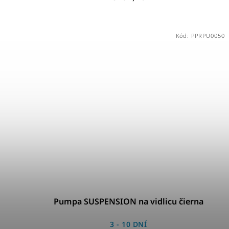
Kód:
PPRPU0050
Pumpa SUSPENSION na vidlicu čierna
3 - 10 DNÍ