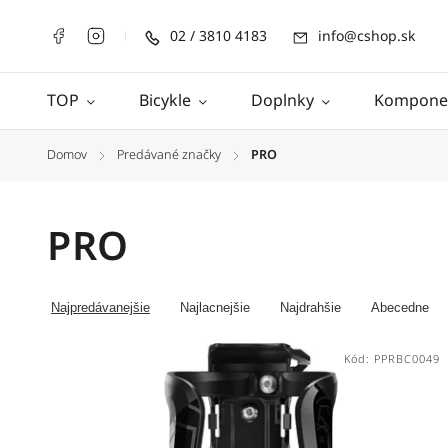
02 / 3810 4183
info@cshop.sk
TOP
Bicykle
Doplnky
Kompone
Domov
Predávané značky
PRO
/
/
PRO
Najpredávanejšie
Najlacnejšie
Najdrahšie
Abecedne
Kód:
PPRBC0049