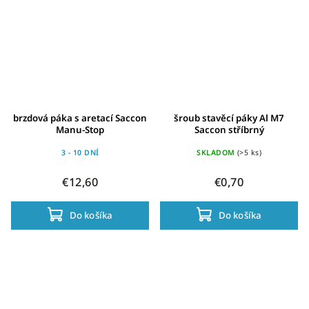
brzdová páka s aretací Saccon
šroub stavěcí páky Al M7
Manu-Stop
Saccon stříbrný
3 - 10 DNÍ
SKLADOM
(>5 ks)
€12,60
€0,70
Do košíka
Do košíka