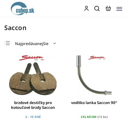
Saccon
Najpredávanejšie
Najlacnejšie
Najdrahšie
Abecedne
brzdové destičky pro
vodítko lanka Saccon 90°
kotoučové brzdy Saccon
3 - 10 DNÍ
SKLADOM
(>5 ks)