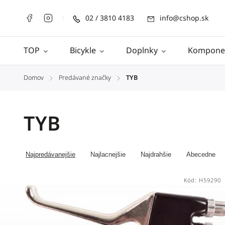
02 / 3810 4183
info@cshop.sk
TOP
Bicykle
Doplnky
Kompone
Domov
Predávané značky
TYB
/
/
TYB
Najpredávanejšie
Najlacnejšie
Najdrahšie
Abecedne
Kód:
H59290