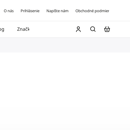
O nás
Prihlásenie
Napíšte nám
Obchodné podmienky
og
Značky
Kontakt