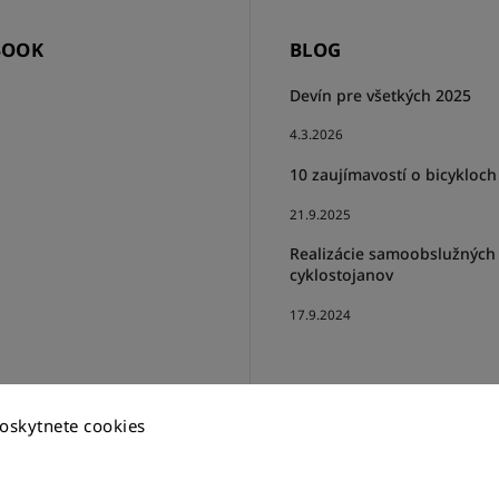
BOOK
BLOG
Devín pre všetkých 2025
4.3.2026
10 zaujímavostí o bicykloch
21.9.2025
Realizácie samoobslužných
cyklostojanov
17.9.2024
oskytnete cookies