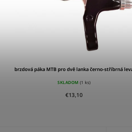
brzdová páka MTB pro dvě lanka černo-stříbrná lev
SKLADOM
(1 ks)
€13,10