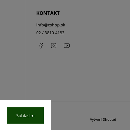
KONTAKT
info
@
cshop.sk
02 / 3810 4183
Facebook
Instagram
http://www.youtube.com/csh
Súhlasím
Vytvoril Shoptet