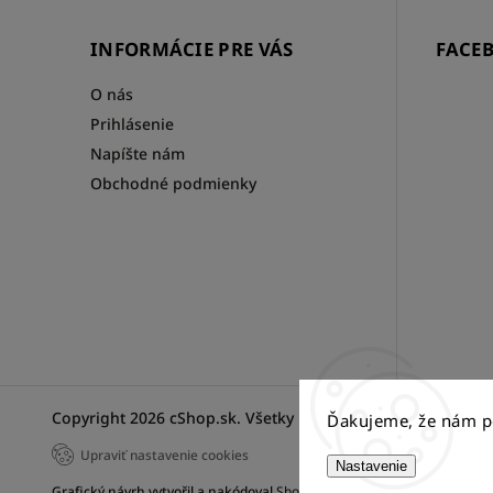
INFORMÁCIE PRE VÁS
FACE
O nás
Prihlásenie
Napíšte nám
Obchodné podmienky
Copyright 2026
cShop.sk
. Všetky práva vyhradené.
Ďakujeme, že nám p
Upraviť nastavenie cookies
Nastavenie
Grafický návrh vytvořil a nakódoval
Shoptak.cz