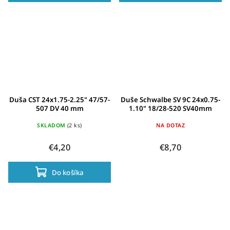
Duša CST 24x1.75-2.25" 47/57-
Duše Schwalbe SV 9C 24x0.75-
507 DV 40 mm
1.10" 18/28-520 SV40mm
SKLADOM
(2 ks)
NA DOTAZ
€4,20
€8,70
Do košíka