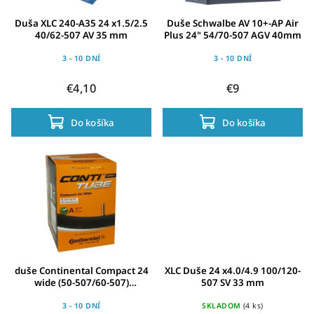
Duša XLC 240-A35 24 x1.5/2.5
Duše Schwalbe AV 10+-AP Air
40/62-507 AV 35 mm
Plus 24" 54/70-507 AGV 40mm
3 - 10 DNÍ
3 - 10 DNÍ
€4,10
€9
Do košíka
Do košíka
duše Continental Compact 24
XLC Duše 24 x4.0/4.9 100/120-
wide (50-507/60-507)
507 SV 33 mm
AV/40mm
3 - 10 DNÍ
SKLADOM
(4 ks)