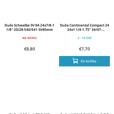
Duše Schwalbe SV 9A 24x7/8-1
Duša Continental Compact 24
1/8" 20/28-540/541 SV40mm
24x1 1/4-1.75" 34/47-
507/544,DV 40mm
NA DOTAZ
3 - 10 DNÍ
€8,80
€7,70
Do košíka