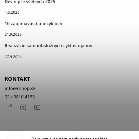
Devín pre všetkých 2025
4.3.2026
10 zaujímavostí o bicykloch
21.9.2025
Realizácie samoobslužných cyklostojanov
17.9.2024
KONTAKT
info
@
cshop.sk
02 / 3810 4183
Facebook
Instagram
http://www.youtube.com/cshopsk
Copyright 2026
cShop.sk
. Všetky práva vyhradené.