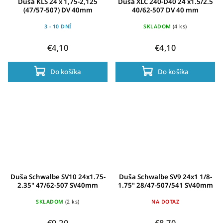
Duša KLS 24 x 1,75-2,125
Duša XLC 240-D40 24 x1.5/2.5
(47/57-507) DV 40mm
40/62-507 DV 40 mm
3 - 10 DNÍ
SKLADOM
(4 ks)
€4,10
€4,10
Do košíka
Do košíka
Duša Schwalbe SV10 24x1.75-
Duša Schwalbe SV9 24x1 1/8-
2.35" 47/62-507 SV40mm
1.75" 28/47-507/541 SV40mm
SKLADOM
(2 ks)
NA DOTAZ
€9,20
€8,70