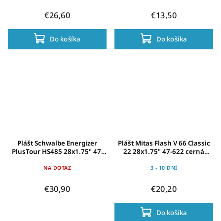
€26,60
€13,50
Do košíka
Do košíka
Plášt Schwalbe Energizer
Plášt Mitas Flash V 66 Classic
PlusTour HS485 28x1.75" 47-
22 28x1.75" 47-622 cerná
622 cr-Ref.TwinSkin GG AdxE
Reflex
NA DOTAZ
3 - 10 DNÍ
€30,90
€20,20
Do košíka