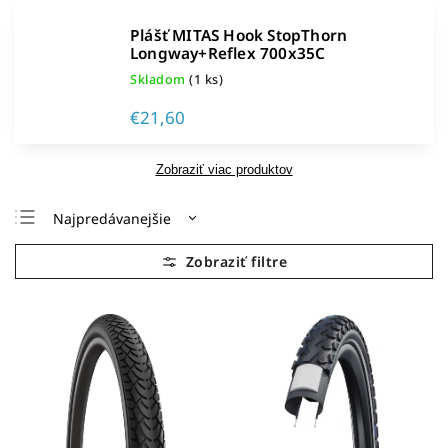
Plášť MITAS Hook StopThorn
Longway+Reflex 700x35C
Skladom
(1 ks)
€21,60
Zobraziť viac produktov
Najpredávanejšie
Najlacnejšie
Najdrahšie
Abecedne