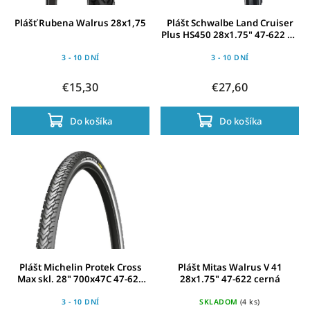
Plášť Rubena Walrus 28x1,75
Plášt Schwalbe Land Cruiser
Plus HS450 28x1.75" 47-622 cr-
TwinS Refl.Act.PG GrC
3 - 10 DNÍ
3 - 10 DNÍ
€15,30
€27,60
Do košíka
Do košíka
Plášt Michelin Protek Cross
Plášt Mitas Walrus V 41
Max skl. 28" 700x47C 47-622
28x1.75" 47-622 cerná
cerná Performance L
3 - 10 DNÍ
SKLADOM
(4 ks)