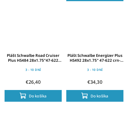
Plášt Schwalbe Road Cruiser
Plášt Schwalbe Energizer Plus
Plus HS484 28x1.75"47-622
HS492 28x1.75" 47-622 crn-
crn-Ref.TSk PGzelenáActiv
TSkinRefl. GG AddixE
3 - 10 DNÍ
3 - 10 DNÍ
€26,40
€34,30
Do košíka
Do košíka