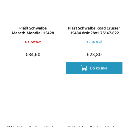
Plášt Schwalbe
Plášt Schwalbe Road Cruiser
Marath.Mondial HS428
HS484 drát 28x1.75"47-622
28x1.75"47-622 crn-LSkin
crn/káv-TwSk.Refl.KG Gree
Refl.RG EC drát
NA DOTAZ
3 - 10 DNÍ
€34,60
€23,80
Do košíka