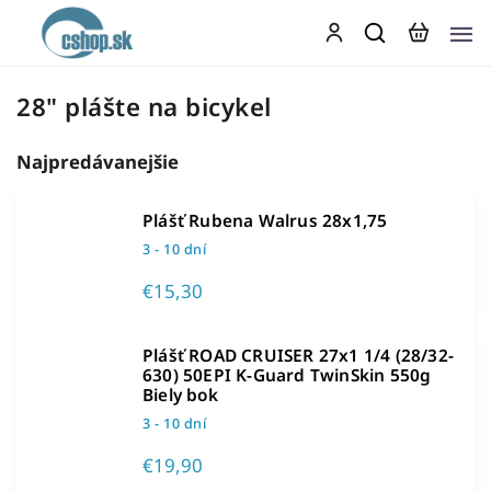
28" plášte na bicykel
Najpredávanejšie
Plášť Rubena Walrus 28x1,75
3 - 10 dní
€15,30
Plášť ROAD CRUISER 27x1 1/4 (28/32-
630) 50EPI K-Guard TwinSkin 550g
Biely bok
3 - 10 dní
€19,90