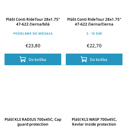
Plášt Conti RideTour 28x1.75"
Plášt Conti RideTour 28x1.75"
47-622 čierna/bílá
47-622 čierna/čierna
POSIELAME DO MESIACA
3 - 10 DNÍ
€23,80
€22,70
Do košíka
Do košíka
Plášť KLS RADIUS 700x45C, Cap
Plášť KLS WASP 700x45C,
guard protection
Kevlar inside protection