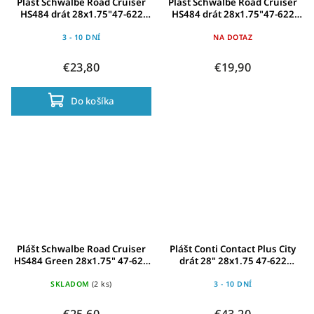
Plášt Schwalbe Road Cruiser
Plášt Schwalbe Road Cruiser
HS484 drát 28x1.75"47-622
HS484 drát 28x1.75"47-622
kávová-TwinSk.Refl.KG SBC
bílá bocnice-TSkinKGGreen
3 - 10 DNÍ
NA DOTAZ
€23,80
€19,90
Do košíka
Plášt Schwalbe Road Cruiser
Plášt Conti Contact Plus City
HS484 Green 28x1.75" 47-622
drát 28" 28x1.75 47-622
crn-TwinSkin Refl.KG SBC
crn/crn Reflex
SKLADOM
(2 ks)
3 - 10 DNÍ
€25,60
€43,20