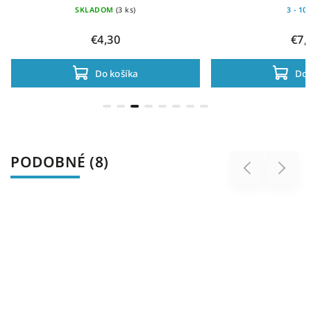
SKLADOM
(3 ks)
3 - 10
€4,30
€7,
Do košíka
Do 
PODOBNÉ (8)
Previous
Next