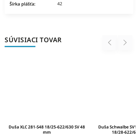
42
Šírka plášťa
:
SÚVISIACI TOVAR
Previous
Next
Duša XLC 281-S48 18/25-622/630 SV 48
Duša Schwalbe SV15
mm
18/28-622/6