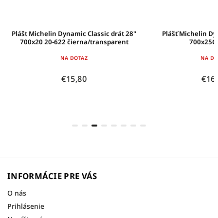
Plášt Michelin Dynamic Classic drát 28"
Plášť Michelin Dy
700x20 20-622 čierna/transparent
700x25C 
NA DOTAZ
NA DO
€15,80
€16
INFORMÁCIE PRE VÁS
O nás
Prihlásenie