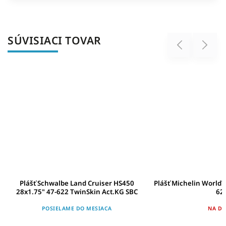
SÚVISIACI TOVAR
Previous
Next
Plášť Schwalbe Land Cruiser HS450
Plášť Michelin WorldT
28x1.75" 47-622 TwinSkin Act.KG SBC
62
POSIELAME DO MESIACA
NA DO