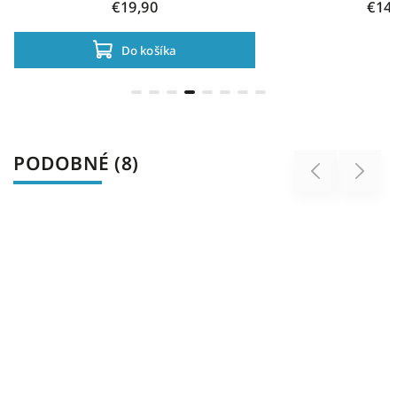
€19,90
€14
Do košíka
PODOBNÉ (8)
Previous
Next