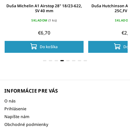
Duša Michelin A1 Airstop 28" 18/23-622,
Duša Hutchinson Air
SV 40 mm
25C,FV 
SKLADOM
(1 ks)
SKLADO
€6,70
€2,
Do košíka
Do 
INFORMÁCIE PRE VÁS
O nás
Prihlásenie
Napíšte nám
Obchodné podmienky