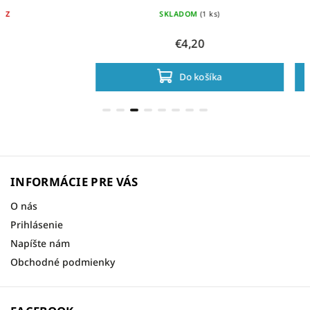
SKLADOM
(1 ks)
SKLAD
€4,20
€2
Do košíka
Do
INFORMÁCIE PRE VÁS
O nás
Prihlásenie
Napíšte nám
Obchodné podmienky