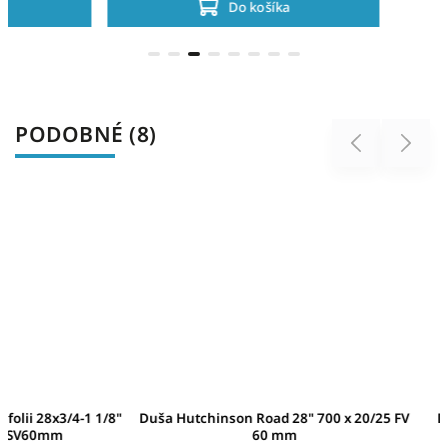
Do košíka
PODOBNÉ (8)
Previous
Next
"
Duša Hutchinson Road 28" 700 x 20/25 FV
Duša Hutchinson Ai
60 mm
25C,FV