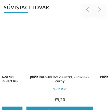
SÚVISIACI TOVAR
Previous
Next
plášť RALSON R2123 28"x1,25/32-622
Plášť Schwalbe Sile
černý
700x35C 37-6
3 - 10 DNÍ
NA D
€9,20
€24