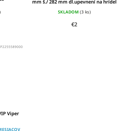
mm š./ 282 mm dl.upevnení na hrídel
)
SKLADOM
(3 ks)
€2
BP2255589000
VIP Viper
MESIACOV