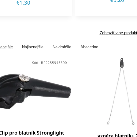
€1,30
Zobraziť viac produk
anejšie
Najlacnejšie
Najdrahšie
Abecedne
Kód:
BP2255945300
Clip pro blatník Stronglight
vzpěra blatníku 