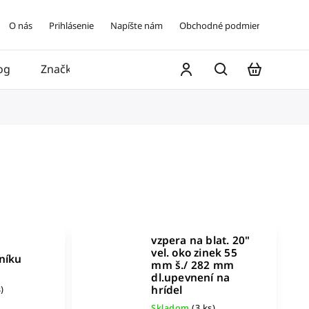
O nás
Prihlásenie
Napíšte nám
Obchodné podmienky
og
Značky
Kontakt
vzpera na blat. 20"
vel. oko zinek 55
níku
mm š./ 282 mm
dl.upevnení na
hrídel
)
Skladom
(3 ks)