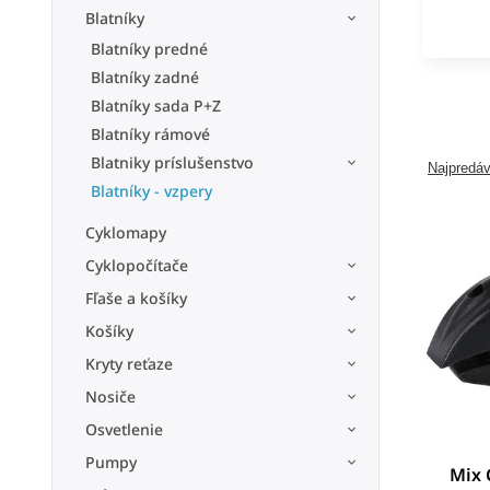
Blatníky
Blatníky predné
Blatníky zadné
Blatníky sada P+Z
Blatníky rámové
Blatniky príslušenstvo
Najpredáv
Blatníky - vzpery
Cyklomapy
Cyklopočítače
Fľaše a košíky
Košíky
Kryty reťaze
Nosiče
Osvetlenie
Pumpy
Mix 