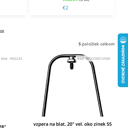
€2
tov
5
položiek celkom
Kód:
H62225
Kód:
BP2256012000
vzpera na blat. 20" vel. oko zinek 55
28"