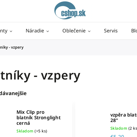
nty
Náradie
Oblečenie
Servis
Bl
níky - vzpery
tníky - vzpery
dávanejšie
Mix Clip pro
vzpěra blat
blatník Stronglight
28"
cerná
Skladom
(2 ks
Skladom
(>5 ks)
€5,20