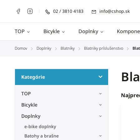
02 / 3810 4183
info@cshop.sk
TOP
Bicykle
Doplnky
Kompone
Domov
Doplnky
Blatníky
Blatniky príslušenstvo
Blat
/
/
/
/
Bla
Kategórie
TOP
Najpre
Bicykle
Doplnky
e-bike doplnky
Batohy a brašne