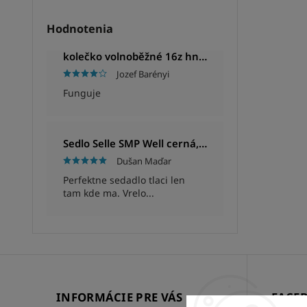
Hodnotenia
kolečko volnoběžné 16z hnědé
Jozef Barényi
Funguje
Sedlo Selle SMP Well cerná, Unisex, 280x144mm, 280g
Dušan Maďar
Perfektne sedadlo tlaci len
tam kde ma. Vrelo...
INFORMÁCIE PRE VÁS
FACE