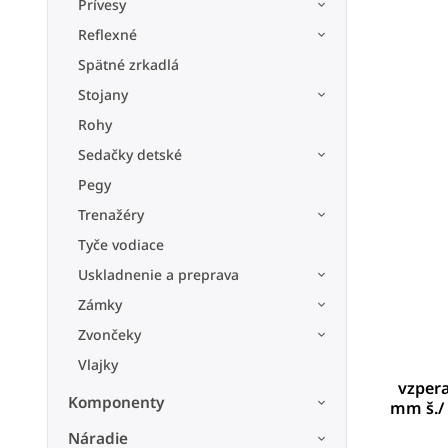
Prívesy
Reflexné
Spätné zrkadlá
Stojany
Rohy
Sedačky detské
Pegy
Trenažéry
Tyče vodiace
Uskladnenie a preprava
Zámky
Zvončeky
Vlajky
vzpera
Komponenty
mm š./
Náradie