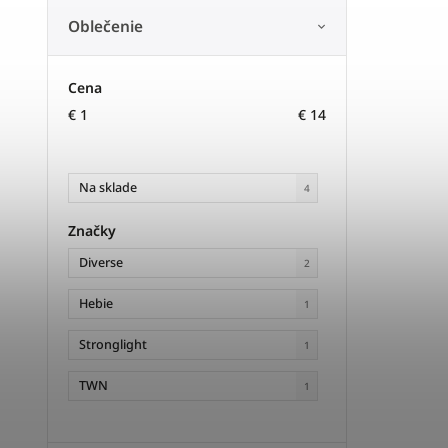
Oblečenie
Cena
€
1
€
14
Na sklade
4
Značky
Diverse
2
Hebie
1
Stronglight
1
TWN
1