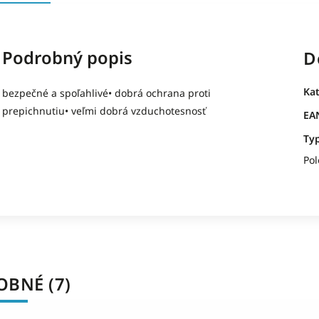
Podrobný popis
D
Ka
bezpečné a spoľahlivé• dobrá ochrana proti
prepichnutiu• veľmi dobrá vzduchotesnosť
EA
Typ
Po
BNÉ (7)