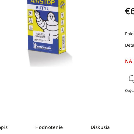
€
Polo
Deta
NA
Opýta
opis
Hodnotenie
Diskusia