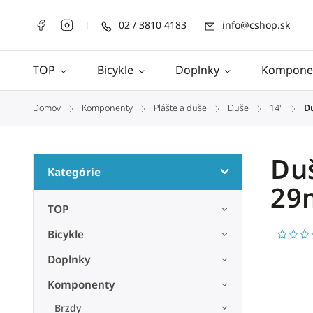
02 / 3810 4183
info@cshop.sk
TOP
Bicykle
Doplnky
Kompone
Domov
Komponenty
Plášte a duše
Duše
14"
Du
/
/
/
/
/
Duš
Kategórie
29
TOP
Bicykle
Doplnky
Komponenty
Brzdy