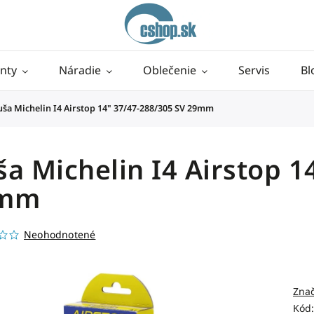
nty
Náradie
Oblečenie
Servis
Bl
ša Michelin I4 Airstop 14" 37/47-288/305 SV 29mm
a Michelin I4 Airstop 1
mm
Neohodnotené
Zna
Kód: