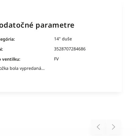
odatočné parametre
14" duše
tegória
:
3528707284686
N
:
FV
 ventilku
:
ložka bola vypredaná…
Previous
Next