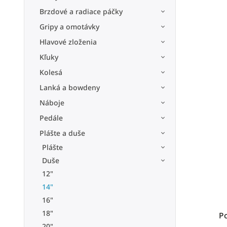
Brzdové a radiace páčky
Gripy a omotávky
Hlavové zloženia
Kľuky
Kolesá
Lanká a bowdeny
Náboje
Pedále
Plášte a duše
Plášte
Duše
12"
14"
16"
18"
P
20"