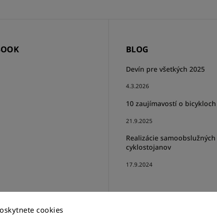
BOOK
BLOG
Devín pre všetkých 2025
4.3.2026
10 zaujímavostí o bicykloch
21.9.2025
Realizácie samoobslužných
cyklostojanov
17.9.2024
oskytnete cookies