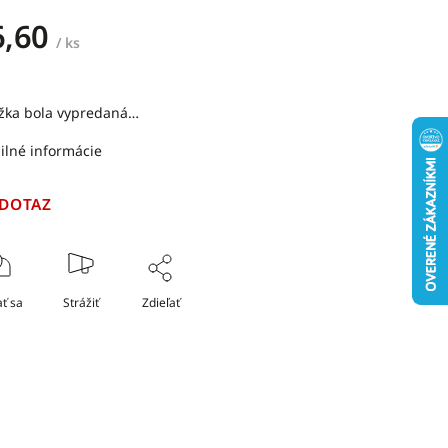
6,60
/ ks
žka bola vypredaná…
ilné informácie
 DOTAZ
ť sa
Strážiť
Zdieľať