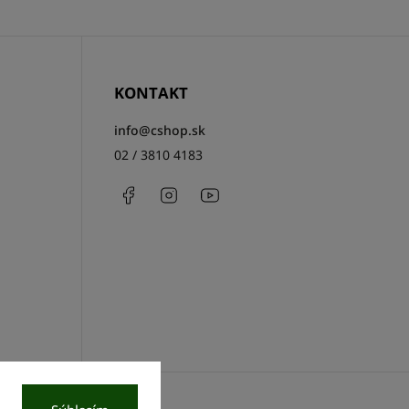
KONTAKT
info
@
cshop.sk
02 / 3810 4183
Facebook
Instagram
http://www.youtube.com/csh