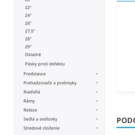
22"
24"
26"
27,5"
28"
29"
Ostatné
Pásky proti defektu
Predstavce
Prehadzovače a prešmyky
Riadidlá
Rámy
Reťaze
PODO
Sedlá a sedlovky
Stredové zloženie