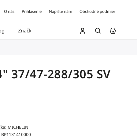
O nás
Prihlásenie
Napíšte nám
Obchodné podmienky
og
Značky
Kontakt
4" 37/47-288/305 SV
čka:
MICHELIN
BP1131410000