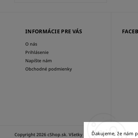
INFORMÁCIE PRE VÁS
FACE
O nás
Prihlásenie
Napíšte nám
Obchodné podmienky
Ďakujeme, že nám p
Copyright 2026
cShop.sk
. Všetky práva vyhradené.