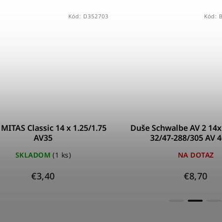
Kód:
D352703
Kód:
MITAS Classic 14 x 1.25/1.75
Duše Schwalbe AV 2 14x1
AV35
32/47-288/305 AV
SKLADOM
(1 ks)
NA DOTAZ
€3,40
€8,70