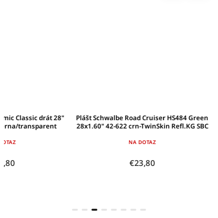
"
Plášt Schwalbe Road Cruiser HS484 Green
Plášt Conti Contact P
28x1.60" 42-622 crn-TwinSkin Refl.KG SBC
42-622 čierna
NA DOTAZ
POSIELAME
€23,80
€4
D