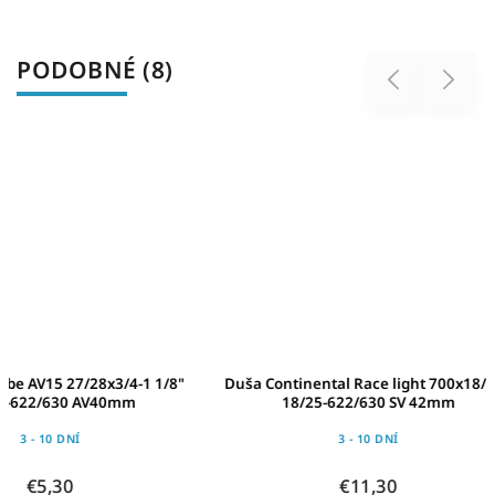
PODOBNÉ (8)
Previous
Next
"
Duša Continental Race light 700x18/25C
Duša MITAS Class
18/25-622/630 SV 42mm
3 - 10 DNÍ
3 -
€11,30
€