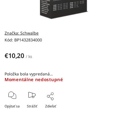
Značka:
Schwalbe
Kód:
BP1432834000
€10,20
/ ks
Položka bola vypredaná…
Momentálne nedostupné
Opýtať sa
Strážiť
Zdieľať