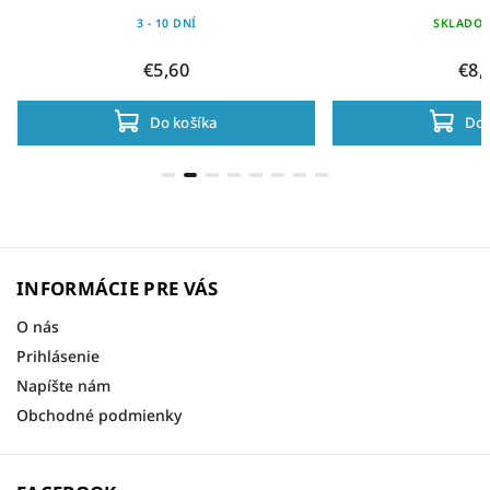
3 - 10 DNÍ
SKLADO
€5,60
€8,
Do košíka
Do 
INFORMÁCIE PRE VÁS
O nás
Prihlásenie
Napíšte nám
Obchodné podmienky