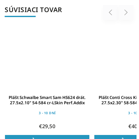
SÚVISIACI TOVAR
Previous
Next
Plášt Schwalbe Smart Sam HS624 drát.
Plášt Conti Cross Kin
27.5x2.10" 54-584 cr-LSkin Perf.Addix
27.5x2.30" 58-584 
3 - 10 DNÍ
3 - 10
€29,50
€40