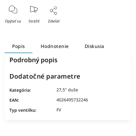
Opýtať sa
Strážiť
Zdieľať
Popis
Hodnotenie
Diskusia
Podrobný popis
Dodatočné parametre
27,5" duše
Kategória
:
4026495732246
EAN
:
FV
Typ ventilku
: