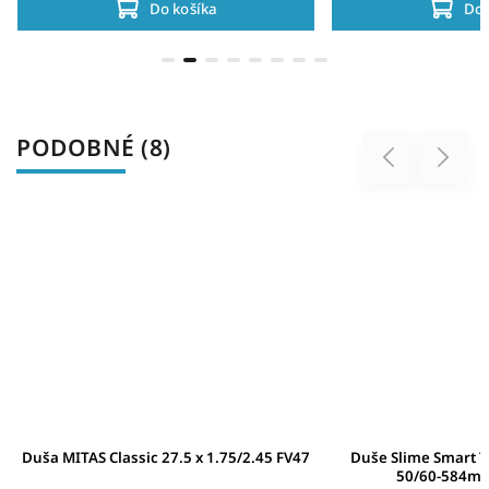
Do košíka
Do 
PODOBNÉ (8)
Previous
Next
Duša MITAS Classic 27.5 x 1.75/2.45 FV47
Duše Slime Smart T
50/60-584m