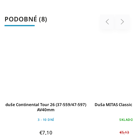
PODOBNÉ (8)
Previous
Next
duše Continental Tour 26 (37-559/47-597)
Duša MITAS Classic 2
AV40mm
3 - 10 DNÍ
SKLADO
€7,10
€5,13