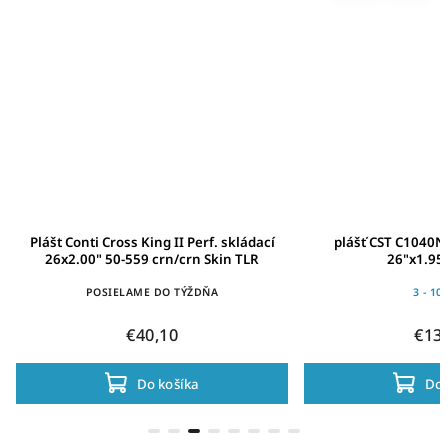
Plášt Conti Cross King II Perf. skládací
plášť CST C1040N 
26x2.00" 50-559 crn/crn Skin TLR
26"x1.95
POSIELAME DO TÝŽDŇA
3 - 10
€40,10
€13
Do košíka
Do 