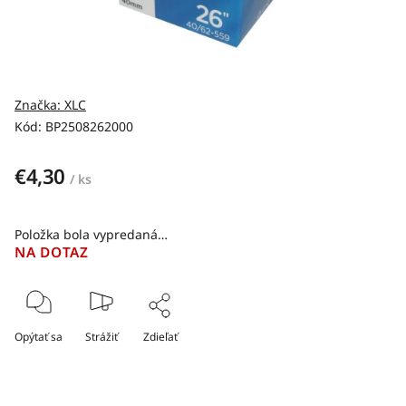
Značka:
XLC
Kód:
BP2508262000
€4,30
/ ks
Položka bola vypredaná…
NA DOTAZ
Opýtať sa
Strážiť
Zdieľať