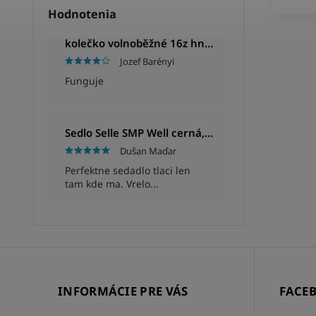
Hodnotenia
kolečko volnoběžné 16z hnědé
Jozef Barényi
Funguje
Sedlo Selle SMP Well cerná, Unisex, 280x144mm, 280g
Dušan Maďar
Perfektne sedadlo tlaci len
tam kde ma. Vrelo...
INFORMÁCIE PRE VÁS
FACE