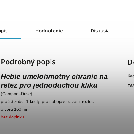
opis
Hodnotenie
Diskusia
Podrobný popis
D
Hebie umelohmotny chranic na
Ka
retez pro jednoduchou kliku
EA
(Compact-Drive)
pro 33 zubu, 1-kridly, pro nabojove razeni, roztec
otvoru 160 mm
bez doplnku