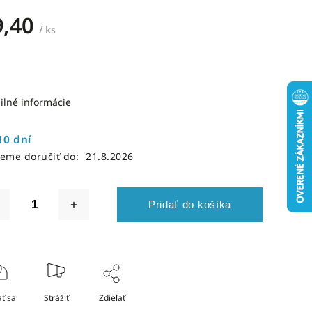
9,40
/ ks
ilné informácie
10 dní
eme doručiť do:
21.8.2026
Pridať do košíka
ť sa
Strážiť
Zdieľať