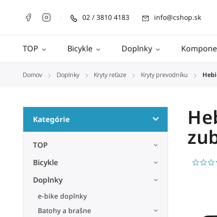
02 / 3810 4183
info@cshop.sk
TOP
Bicykle
Doplnky
Kompone
Domov
Doplnky
Kryty reťaze
Kryty prevodníku
Hebi
/
/
/
/
Heb
Kategórie
zub
TOP
Bicykle
Doplnky
e-bike doplnky
Batohy a brašne