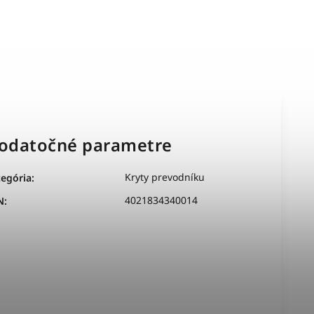
odatočné parametre
Kryty prevodníku
tegória
:
4021834340014
N
: