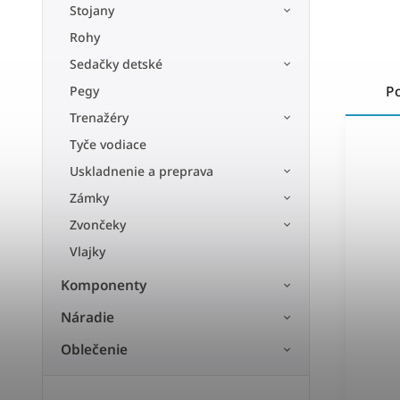
Stojany
Rohy
Sedačky detské
Pegy
P
Trenažéry
Tyče vodiace
Uskladnenie a preprava
Zámky
Zvončeky
Vlajky
Komponenty
Náradie
Oblečenie