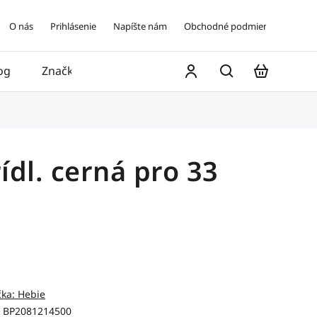
O nás
Prihlásenie
Napíšte nám
Obchodné podmienky
og
Značky
Kontakt
ídl. cerná pro 33
čka:
Hebie
BP2081214500