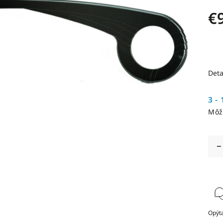
€
Deta
3 - 
Môž
Opýta