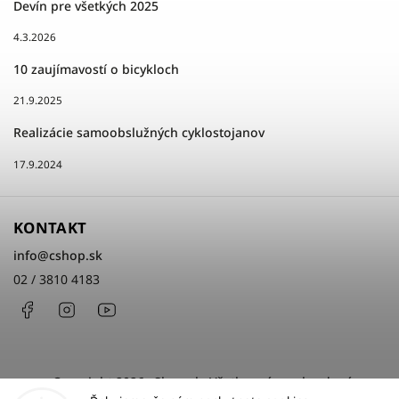
Devín pre všetkých 2025
4.3.2026
10 zaujímavostí o bicykloch
21.9.2025
Realizácie samoobslužných cyklostojanov
17.9.2024
KONTAKT
info
@
cshop.sk
02 / 3810 4183
Facebook
Instagram
http://www.youtube.com/cshopsk
Copyright 2026
cShop.sk
. Všetky práva vyhradené.