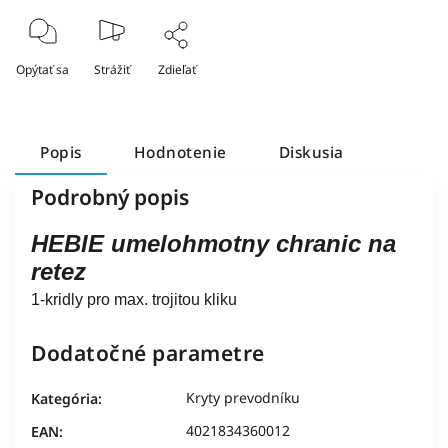
Opýtať sa
Strážiť
Zdieľať
Popis
Hodnotenie
Diskusia
Podrobný popis
HEBIE umelohmotny chranic na
retez
1-kridly pro max. trojitou kliku
Dodatočné parametre
Kryty prevodníku
Kategória
:
4021834360012
EAN
: