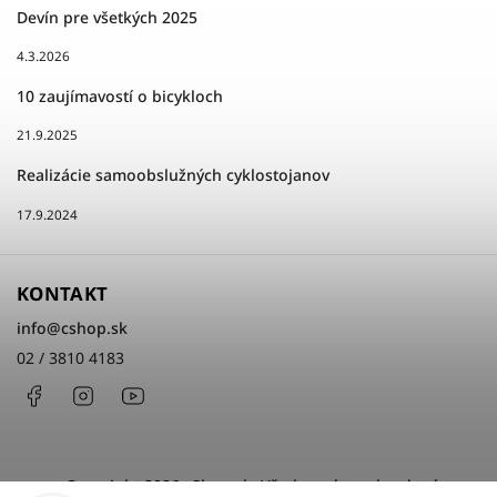
Devín pre všetkých 2025
4.3.2026
10 zaujímavostí o bicykloch
21.9.2025
Realizácie samoobslužných cyklostojanov
17.9.2024
KONTAKT
info
@
cshop.sk
02 / 3810 4183
Facebook
Instagram
http://www.youtube.com/cshopsk
Copyright 2026
cShop.sk
. Všetky práva vyhradené.