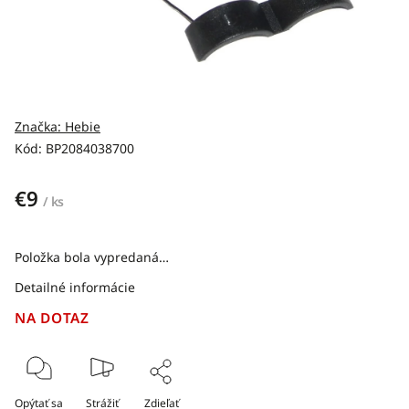
Značka:
Hebie
Kód:
BP2084038700
€9
/ ks
Položka bola vypredaná…
Detailné informácie
NA DOTAZ
Opýtať sa
Strážiť
Zdieľať