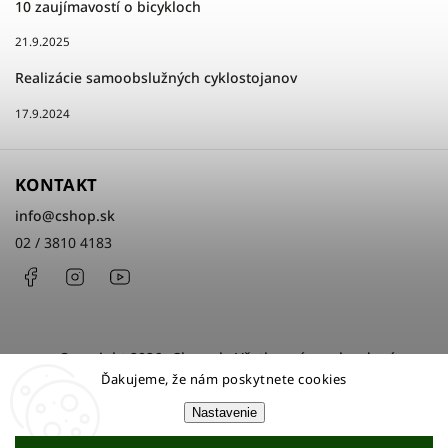
10 zaujímavostí o bicykloch
21.9.2025
Realizácie samoobslužných cyklostojanov
17.9.2024
KONTAKT
info
@
cshop.sk
02 / 3810 4183
Facebook
Instagram
http://www.youtube.com/cshopsk
Copyright 2026
cShop.sk
. Všetky práva vyhradené.
Ďakujeme, že nám poskytnete cookies
Upraviť nastavenie cookies
Nastavenie
Grafický návrh vytvořil a nakódoval
Shoptak.cz