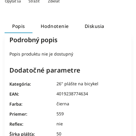
Opýtať sa
Strážiť
Zdieľať
Popis
Hodnotenie
Diskusia
Podrobný popis
Popis produktu nie je dostupný
Dodatočné parametre
26" plášte na bicykel
Kategória
:
4019238774634
EAN
:
čierna
Farba
:
559
Priemer
:
nie
Reflex
:
50
Šírka plášťa
: