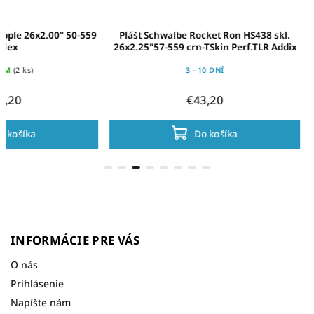
9
Plášt Schwalbe Rocket Ron HS438 skl.
Plášť Michelin Count
26x2.25"57-559 crn-TSkin Perf.TLR Addix
54-
3 - 10 DNÍ
SKLAD
€43,20
€18
Do košíka
Do
INFORMÁCIE PRE VÁS
O nás
Prihlásenie
Napíšte nám