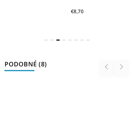
€8,70
€10
PODOBNÉ (8)
Previous
Next