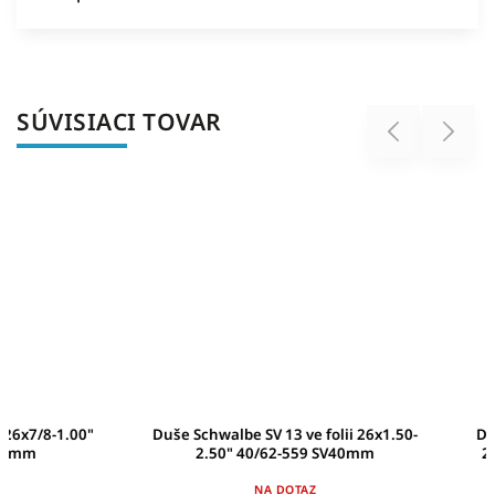
SÚVISIACI TOVAR
Previous
Next
Duše Schwalbe SV 13 ve folii 26x1.50-
Duša Schwalbe AV1
2.50" 40/62-559 SV40mm
26x2.10-3.00" 54
NA DOTAZ
NA D