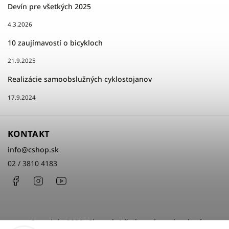
Devín pre všetkých 2025
4.3.2026
10 zaujímavostí o bicykloch
21.9.2025
Realizácie samoobslužných cyklostojanov
17.9.2024
KONTAKT
info
@
cshop.sk
02 / 3810 4183
Facebook
Instagram
http://www.youtube.com/cshopsk
Copyright 2026
cShop.sk
. Všetky práva vyhradené.