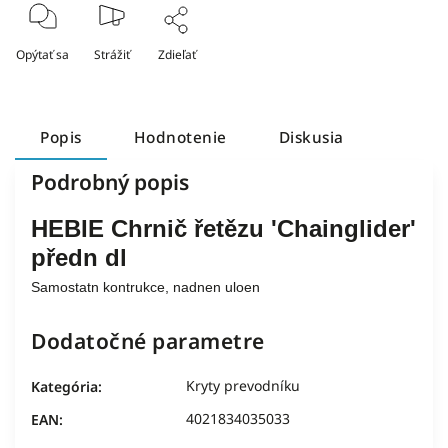
Opýtať sa
Strážiť
Zdieľať
Popis
Hodnotenie
Diskusia
Podrobný popis
HEBIE Chrnič řetězu 'Chainglider'
předn dl
Samostatn kontrukce, nadnen uloen
Dodatočné parametre
Kryty prevodníku
Kategória
:
4021834035033
EAN
: