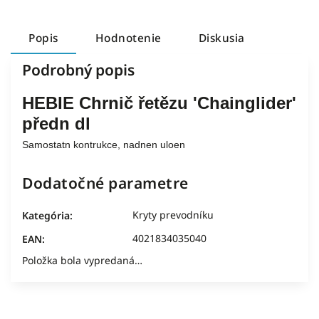
Popis
Hodnotenie
Diskusia
Podrobný popis
HEBIE Chrnič řetězu 'Chainglider'
předn dl
Samostatn kontrukce, nadnen uloen
Dodatočné parametre
Kryty prevodníku
Kategória
:
4021834035040
EAN
:
Položka bola vypredaná…