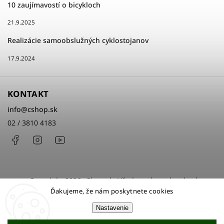
10 zaujímavostí o bicykloch
21.9.2025
Realizácie samoobslužných cyklostojanov
17.9.2024
KONTAKT
info
@
cshop.sk
02 / 3810 4183
Facebook
Instagram
http://www.youtube.com/cshopsk
Copyright 2026
cShop.sk
. Všetky práva vyhradené.
Ďakujeme, že nám poskytnete cookies
Upraviť nastavenie cookies
Nastavenie
Grafický návrh vytvořil a nakódoval
Shoptak.cz