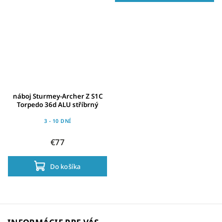
náboj Sturmey-Archer Z S1C
Torpedo 36d ALU stříbrný
3 - 10 DNÍ
€77
Do košíka