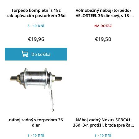
Torpédo kompletní s 18z
Voľnobežný náboj (torpédo)
zaklapávacím pastorkem 36d
VELOSTEEL 36-dierový, s 18-
zubovým pastorkom
3 - 10 DNÍ
NA DOTAZ
€19,96
€19,50
Do košíka
náboj zadný s torpedom 36
Náboj zadný Nexus SG3C41
dier
36d. 3-r. protišl. brzda (pre čap
81,5mm)
3 - 10 DNÍ
3 - 10 DNÍ