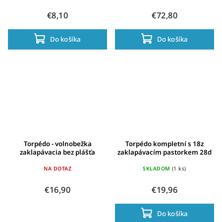
€8,10
€72,80
Do košíka
Do košíka
Torpédo - volnobežka
Torpédo kompletní s 18z
zaklapávacia bez plášťa
zaklapávacím pastorkem 28d
NA DOTAZ
SKLADOM
(1 ks)
€16,90
€19,96
Do košíka