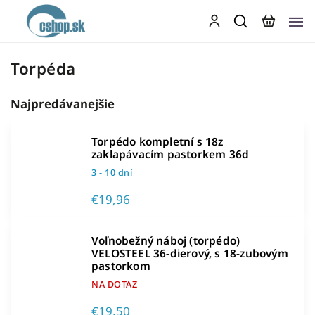
Torpéda
Najpredávanejšie
Torpédo kompletní s 18z
zaklapávacím pastorkem 36d
3 - 10 dní
€19,96
Voľnobežný náboj (torpédo)
VELOSTEEL 36-dierový, s 18-zubovým
pastorkom
NA DOTAZ
€19,50