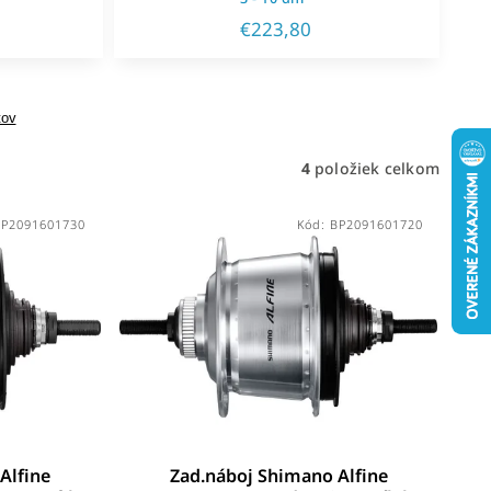
€223,80
tov
4
položiek celkom
BP2091601730
Kód:
BP2091601720
Alfine
Zad.náboj Shimano Alfine