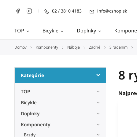
02 / 3810 4183
info@cshop.sk
TOP
Bicykle
Doplnky
Kompone
Domov
Komponenty
Náboje
Zadné
S radením
/
/
/
/
/
8 r
Kategórie
TOP
Najpre
Bicykle
Doplnky
Komponenty
Brzdy