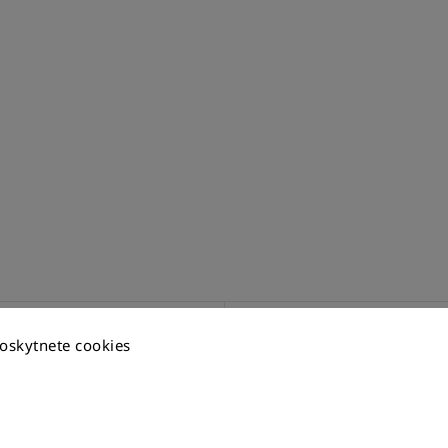
oskytnete cookies
BOOK
BLOG
Devín pre všetkých 2025
4.3.2026