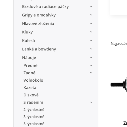
Brzdové a radiace páčky
Gripy a omotávky
Hlavové zloženia
Kľuky
Kolesá
Najpredáv
Lanká a bowdeny
Náboje
Predné
Zadné
Voľnokolo
Kazeta
Diskové
S radením
2 rýchlostné
3 rýchlostné
Z
5 rýchlostné