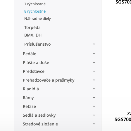
SGS700
7 rýchlostné
8 rýchlostné
Náhradné diely
Torpéda
BMX, DH
Príslušenstvo
Pedále
Plášte a duše
Predstavce
Prehadzovače a prešmyky
Riadidlá
Rámy
Reťaze
Z
Sedlá a sedlovky
SGS7001
Stredové zloženie