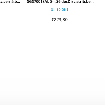
sc,cerná,bez
SGS70018AL 8-r.,36 der,Disc,stríb,bez
príslušenství
3 - 10 DNÍ
€223,80