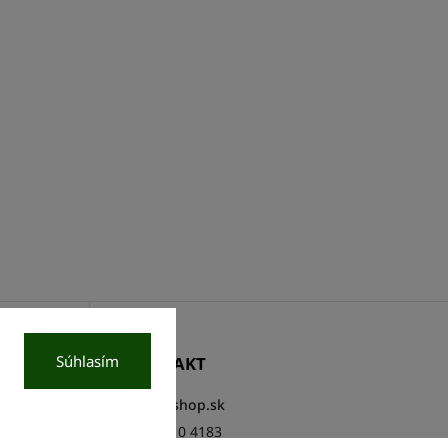
Súhlasím
KONTAKT
info
@
cshop.sk
02 / 3810 4183