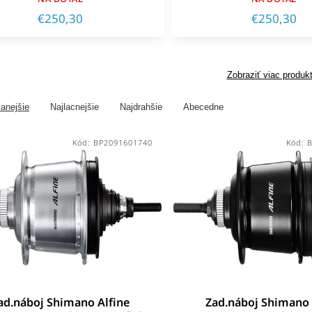
€250,30
€250,30
Zobraziť viac produk
anejšie
Najlacnejšie
Najdrahšie
Abecedne
Kód:
BP2091601740
Kód:
ad.náboj Shimano Alfine
Zad.náboj Shimano 