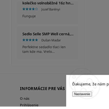
kolečko volnoběžné 16z hnědé
Jozef Barényi
Funguje
Sedlo Selle SMP Well cerná, Unisex, 280x144mm, 280g
Dušan Maďar
Perfektne sedadlo tlaci len
tam kde ma. Vrelo...
Ďakujeme, že nám p
INFORMÁCIE PRE VÁS
FACE
Nastavenie
O nás
Prihlásenie