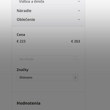
Vidlice a tlmiče
Náradie
Oblečenie
Cena
€
223
€
263
Na sklade
0
Značky
Shimano
4
Hodnotenia