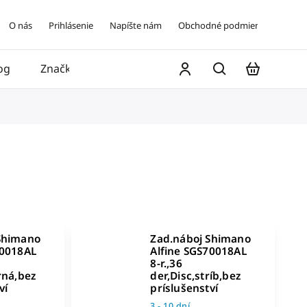
O nás
Prihlásenie
Napíšte nám
Obchodné podmienky
og
Značky
Kontakt
Shimano
Zad.náboj Shimano
70018AL
Alfine SGS70018AL
8-r.,36
rná,bez
der,Disc,stríb,bez
ví
príslušenství
3 - 10 dní