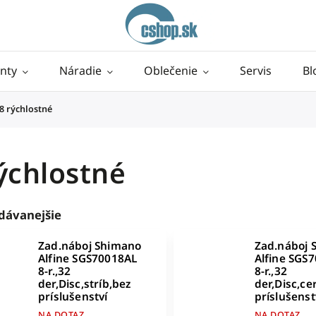
nty
Náradie
Oblečenie
Servis
Bl
8 rýchlostné
ýchlostné
dávanejšie
Zad.náboj Shimano
Zad.náboj 
Alfine SGS70018AL
Alfine SGS
8-r.,32
8-r.,32
der,Disc,stríb,bez
der,Disc,ce
príslušenství
príslušenst
NA DOTAZ
NA DOTAZ