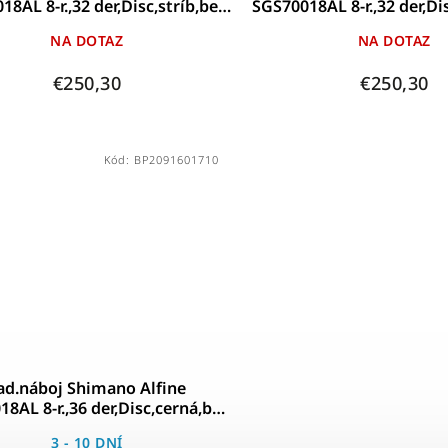
18AL 8-r.,32 der,Disc,stríb,bez
SGS70018AL 8-r.,32 der,Di
príslušenství
príslušenství
NA DOTAZ
NA DOTAZ
€250,30
€250,30
Kód:
BP2091601710
ad.náboj Shimano Alfine
8AL 8-r.,36 der,Disc,cerná,bez
príslušenství
3 - 10 DNÍ