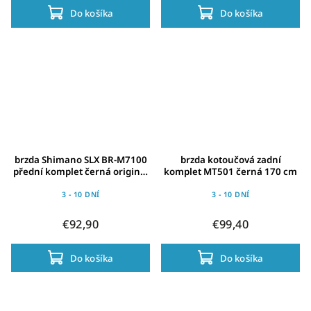
Do košíka
Do košíka
brzda Shimano SLX BR-M7100
brzda kotoučová zadní
přední komplet černá original
komplet MT501 černá 170 cm
balení
3 - 10 DNÍ
3 - 10 DNÍ
€92,90
€99,40
Do košíka
Do košíka