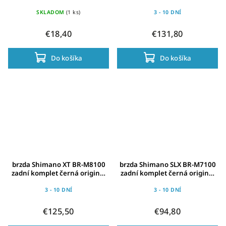
Mount+platničky B05S
polymer+chladič černá
original balení
SKLADOM
(1 ks)
3 - 10 DNÍ
€18,40
€131,80
Do košíka
Do košíka
brzda Shimano XT BR-M8100
brzda Shimano SLX BR-M7100
zadní komplet černá original
zadní komplet černá original
balení
balení
3 - 10 DNÍ
3 - 10 DNÍ
€125,50
€94,80