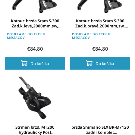
Kotouc.brzda Sram S-300
Kotouc.brzda Sram S-300
Zad.k.levé,2000mm,sw,
Zad.k.pravé,2000mm,sw,
FM,20mm Offset
FM,20mm Offset
POSIELAME DO TROCH
POSIELAME DO TROCH
MESIACOV
MESIACOV
€84,80
€84,80
Do košíka
Do košíka
Strmeň brzd. MT200
brzda Shimano SLX BR-M7120
hydraulický Post
zadní komplet