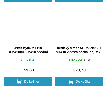
Brzda hydr. MT410
Brzdový trmen SHIMANO BR-
BLM4100/BRM410 predná
MT410 2-prstá pácka, objímka,
čierna Post Mount 1000mm
levá
had.+platn. B01S
3 - 10 DNÍ
SKLADOM
(3 ks)
€59,80
€23,70
Do košíka
Do košíka