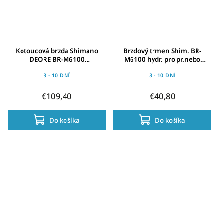
Kotoucová brzda Shimano
Brzdový trmen Shim. BR-
DEORE BR-M6100
M6100 hydr. pro pr.nebo
Zad.k.,cerná, pravé,1700mm,
zad.kolo, prysk.povrch,2píst
BL-M6100
3 - 10 DNÍ
3 - 10 DNÍ
€109,40
€40,80
Do košíka
Do košíka