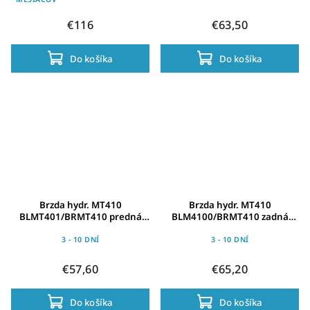
€116
€63,50
Do košíka
Do košíka
Brzda hydr. MT410
Brzda hydr. MT410
BLMT401/BRMT410 predná
BLM4100/BRMT410 zadná
čierna Post Mount 1000mm
čierna Post Mount 1700mm
had.+plat. B01S
had.+platn. B01S
3 - 10 DNÍ
3 - 10 DNÍ
€57,60
€65,20
Do košíka
Do košíka