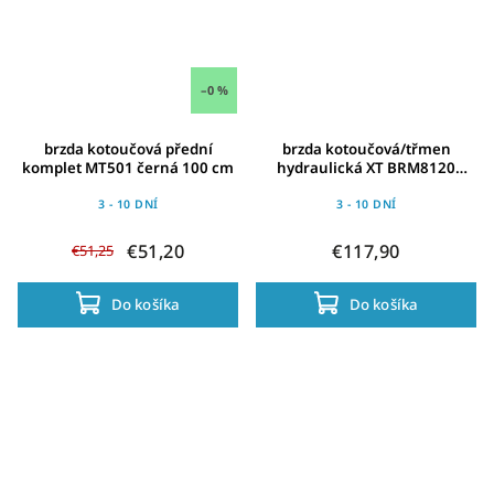
–0 %
brzda kotoučová přední
brzda kotoučová/třmen
komplet MT501 černá 100 cm
hydraulická XT BRM8120
černá
3 - 10 DNÍ
3 - 10 DNÍ
€51,20
€117,90
€51,25
Do košíka
Do košíka