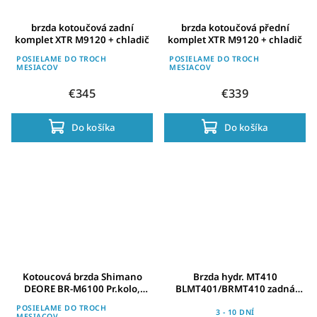
brzda kotoučová zadní
brzda kotoučová přední
komplet XTR M9120 + chladič
komplet XTR M9120 + chladič
POSIELAME DO TROCH
POSIELAME DO TROCH
MESIACOV
MESIACOV
€345
€339
Do košíka
Do košíka
Kotoucová brzda Shimano
Brzda hydr. MT410
DEORE BR-M6100 Pr.kolo,
BLMT401/BRMT410 zadná
cerná, levá 1000mm, BL-
čierna Post Mount 1700mm
POSIELAME DO TROCH
M6100
had.+plat. B01S
3 - 10 DNÍ
MESIACOV