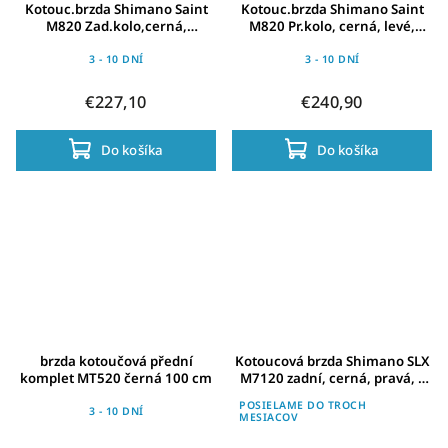
Kotouc.brzda Shimano Saint
Kotouc.brzda Shimano Saint
M820 Zad.kolo,cerná,
M820 Pr.kolo, cerná, levé,
pravé,1700mm,Centerlock
1000mm, Centerlock
3 - 10 DNÍ
3 - 10 DNÍ
€227,10
€240,90
Do košíka
Do košíka
brzda kotoučová přední
Kotoucová brzda Shimano SLX
komplet MT520 černá 100 cm
M7120 zadní, cerná, pravá, s
BLM7100, 1700mm
POSIELAME DO TROCH
3 - 10 DNÍ
MESIACOV