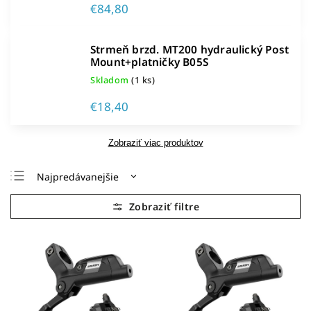
€84,80
Strmeň brzd. MT200 hydraulický Post
Mount+platničky B05S
Skladom
(1 ks)
€18,40
Zobraziť viac produktov
Najpredávanejšie
Najlacnejšie
Najdrahšie
Abecedne