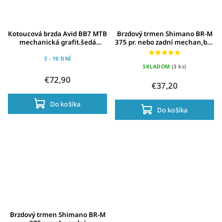
Kotoucová brzda Avid BB7 MTB
Brzdový trmen Shimano BR-M
mechanická grafit.šedá
375 pr. nebo zadní mechan,bez
kotouc 160mm pr./zad.kolo
kotouce,cerná
3 - 10 DNÍ
SKLADOM
(3 ks)
€72,90
€37,20
Do košíka
Do košíka
Brzdový trmen Shimano BR-M