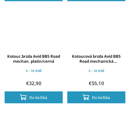
Kotouc.brzda Avid BB5 Road
Kotoucová brzda Avid BB5
mechan. platin/cerná
Road mechanická
platinum,kotouc 140mm
zad.kolo
3 - 10 DNÍ
3 - 10 DNÍ
€32,90
€55,10
Do košíka
Do košíka