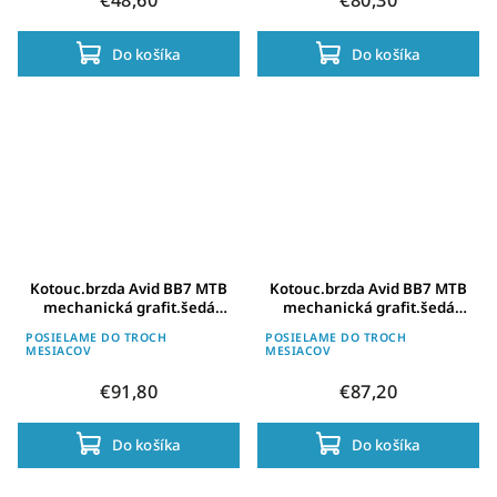
Do košíka
Do košíka
Kotouc.brzda Avid BB7 MTB
Kotouc.brzda Avid BB7 MTB
mechanická grafit.šedá
mechanická grafit.šedá
kotouc 200mm Pr.kolo/z.kolo
kotouc 180mm Pr.kolo/z.kolo
POSIELAME DO TROCH
POSIELAME DO TROCH
MESIACOV
MESIACOV
€91,80
€87,20
Do košíka
Do košíka