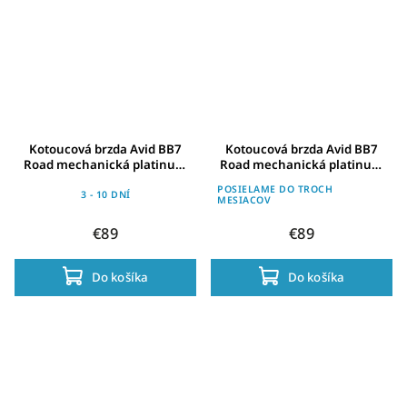
Kotoucová brzda Avid BB7
Kotoucová brzda Avid BB7
Road mechanická platinum
Road mechanická platinum
kotouc 140mm zad.kolo
kotouc 160mm pr.zad.kolo
POSIELAME DO TROCH
3 - 10 DNÍ
MESIACOV
€89
€89
Do košíka
Do košíka