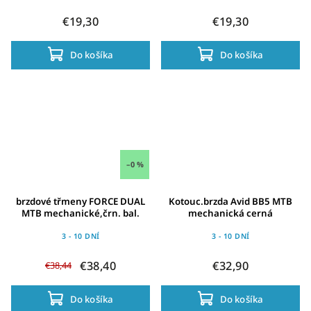
€19,30
€19,30
Do košíka
Do košíka
–0 %
brzdové třmeny FORCE DUAL
Kotouc.brzda Avid BB5 MTB
MTB mechanické,črn. bal.
mechanická cerná
3 - 10 DNÍ
3 - 10 DNÍ
€38,40
€32,90
€38,44
Do košíka
Do košíka