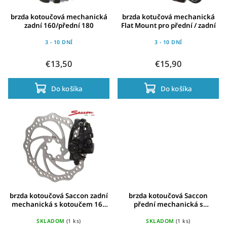
brzda kotoučová mechanická
brzda kotučová mechanická
zadní 160/přední 180
Flat Mount pro přední / zadní
3 - 10 DNÍ
3 - 10 DNÍ
€13,50
€15,90
Do košíka
Do košíka
brzda kotoučová Saccon zadní
brzda kotoučová Saccon
mechanická s kotoučem 160
přední mechanická s
mm
kotoučem 160mm
SKLADOM
(1 ks)
SKLADOM
(1 ks)