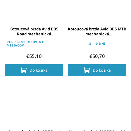
Kotoucová brzda Avid BB5
Kotoucová brzda Avid BB5 MTB
Road mechanická
mechanická
platinum,kotouc 160mm
hedváb.cerná,kotouc 160mm
POSIELAME DO DVOCH
pr./zad.kolo
pr/zad.kolo
3 - 10 DNÍ
MESIACOV
€55,10
€50,70
Do košíka
Do košíka