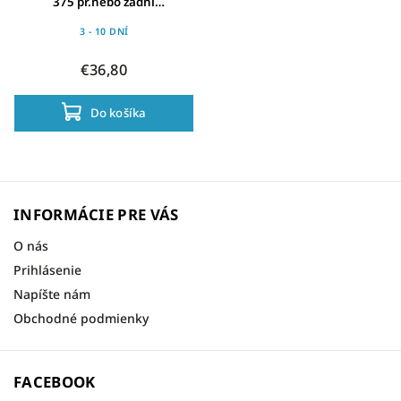
375 pr.nebo zadní
mechan.,bez kotouce,stríbr
3 - 10 DNÍ
€36,80
Do košíka
INFORMÁCIE PRE VÁS
O nás
Prihlásenie
Napíšte nám
Obchodné podmienky
FACEBOOK