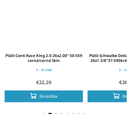
Plášt Conti Race King 2.0 26x2.00" 50-559
Plášt Schwalbe Delta
cerná/cerná Skin
26x1 3/8"37-590krém
SB
3 - 10 DNÍ
3 - 10
€22,20
€26
Do košíka
Do 