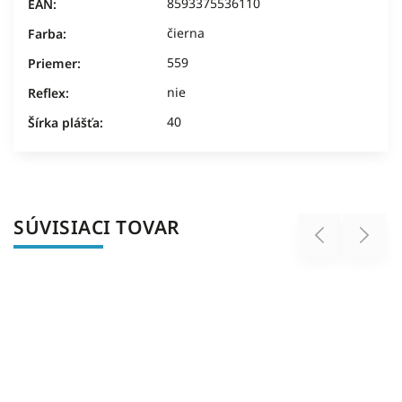
8593375536110
EAN
:
čierna
Farba
:
559
Priemer
:
nie
Reflex
:
40
Šírka plášťa
:
SÚVISIACI TOVAR
Previous
Next