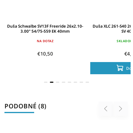
Duša Schwalbe SV13F Freeride 26x2.10-
Duša XLC 261-S40 26 
3.00" 54/75-559 EK 40mm
SV 40
NA DOTAZ
SKLADO
€10,50
€4,
Do 
PODOBNÉ (8)
Previous
Next