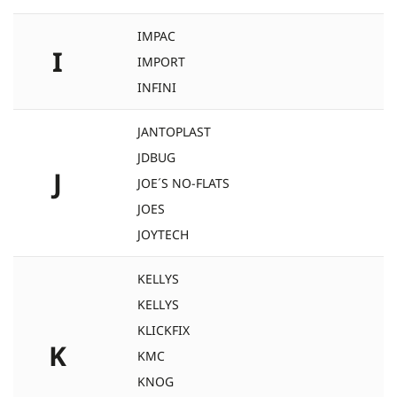
IMPAC
I
IMPORT
INFINI
JANTOPLAST
JDBUG
J
JOE´S NO-FLATS
JOES
JOYTECH
KELLYS
KELLYS
KLICKFIX
K
KMC
KNOG