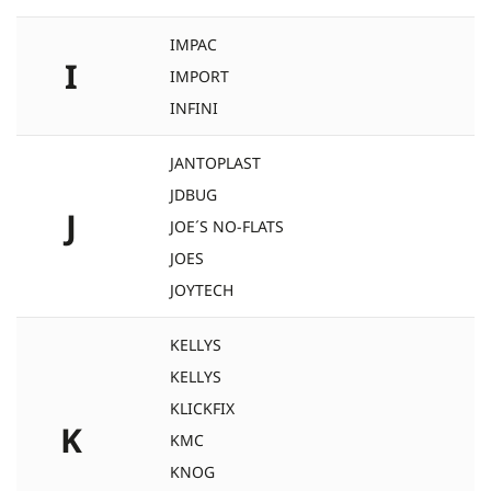
IMPAC
I
IMPORT
INFINI
JANTOPLAST
JDBUG
J
JOE´S NO-FLATS
JOES
JOYTECH
KELLYS
KELLYS
KLICKFIX
K
KMC
KNOG